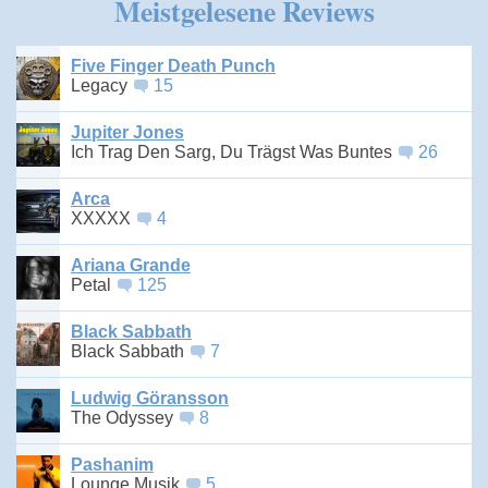
Meistgelesene Reviews
Five Finger Death Punch
Legacy
15
Jupiter Jones
Ich Trag Den Sarg, Du Trägst Was Buntes
26
Arca
XXXXX
4
Ariana Grande
Petal
125
Black Sabbath
Black Sabbath
7
Ludwig Göransson
The Odyssey
8
Pashanim
Lounge Musik
5