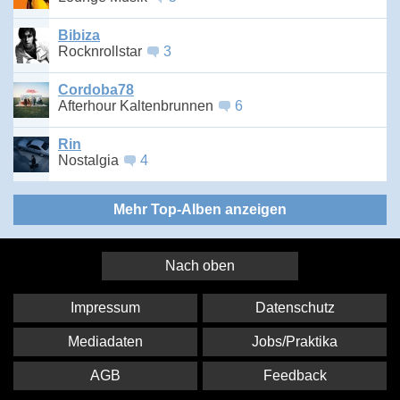
Bibiza
Rocknrollstar
3
Cordoba78
Afterhour Kaltenbrunnen
6
Rin
Nostalgia
4
Mehr Top-Alben anzeigen
Nach oben
Impressum
Datenschutz
Mediadaten
Jobs/Praktika
AGB
Feedback