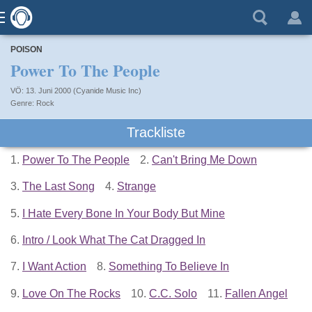
POISON
Power To The People
VÖ: 13. Juni 2000 (Cyanide Music Inc)
Rock
Trackliste
1.
Power To The People
2.
Can't Bring Me Down
3.
The Last Song
4.
Strange
5.
I Hate Every Bone In Your Body But Mine
6.
Intro / Look What The Cat Dragged In
7.
I Want Action
8.
Something To Believe In
9.
Love On The Rocks
10.
C.C. Solo
11.
Fallen Angel