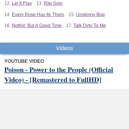
12.
Let It Play
13.
Riki Solo
14.
Every Rose Has Its Thorn
15.
Unskinny Bop
16.
Nothin' But A Good Time
17.
Talk Dirty To Me
Videos
YOUTUBE VIDEO
Poison - Power to the People (Official
Video) - [Remastered to FullHD]