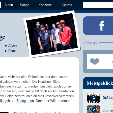
Alben
Songs
Konzerte
Genres
ge
Fans
Alben
Fotos
Güte: Mehr als eine Dekade ist seit dem letzten
Meistgeklick
dioalbum verstrichen. Die Headliner-Slots
haben sie bis zum Erbrechen bespielt, auch vor der
h Ruhe ein, sitzt seit 2009 doch endlich wieder ein
er Folge zerstreuen sich die Crossover-Veteranen
Def Le
llo
geht zu
Springsteen
, Drummer Wilk trommelt
Jupite