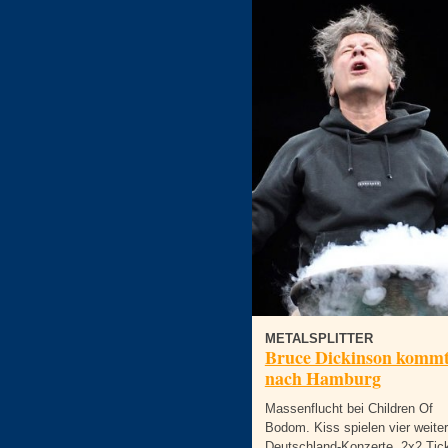
METALSPLITTER
Bruce Dickinson komm
nach Hamburg
Massenflucht bei Children Of
Bodom. Kiss spielen vier weite
Deutschland-Konzerte. 2x2 Tic