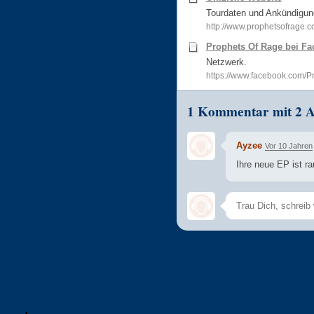
Tourdaten und Ankündigun
http://www.prophetsofrage.
Prophets Of Rage bei F
Netzwerk.
https://www.facebook.com/
1 Kommentar mit 2 
Ayzee
Vor 10 Jahren
Ihre neue EP ist r