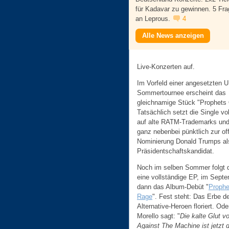
für Kadavar zu gewinnen. 5 Fr
an Leprous.
4
Alle News anzeigen
Live-Konzerten auf.
Im Vorfeld einer angesetzten U
Sommertournee erscheint das
gleichnamige Stück "Prophets
Tatsächlich setzt die Single vo
auf alte RATM-Trademarks und
ganz nebenbei pünktlich zur off
Nominierung Donald Trumps al
Präsidentschaftskandidat.
Noch im selben Sommer folgt
eine vollständige EP, im Septe
dann das Album-Debüt "
Prophe
Rage
". Fest steht: Das Erbe de
Alternative-Heroen floriert. Od
Morello sagt: "
Die kalte Glut v
Against The Machine ist jetzt 