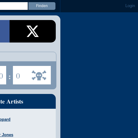
Login
0
:
0
te Artists
ppard
r Jones