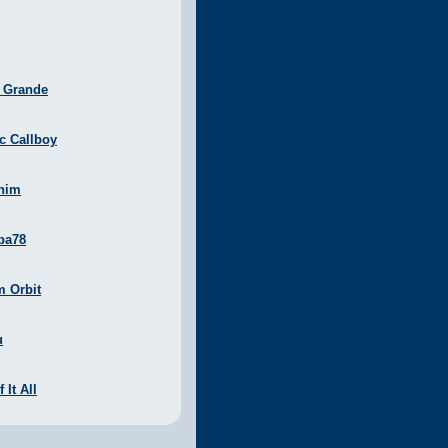
a Grande
ic Callboy
nim
ba78
m Orbit
u
 It All