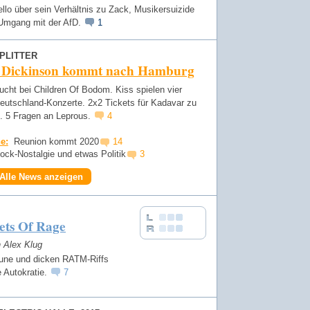
lo über sein Verhältnis zu Zack, Musikersuizide
Umgang mit der AfD.
1
PLITTER
 Dickinson kommt nach Hamburg
cht bei Children Of Bodom. Kiss spielen vier
Deutschland-Konzerte. 2x2 Tickets für Kadavar zu
. 5 Fragen an Leprous.
4
e:
Reunion kommt 2020
14
ock-Nostalgie und etwas Politik
3
Alle News anzeigen
ets Of Rage
n Alex Klug
tune und dicken RATM-Riffs
 Autokratie.
7