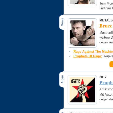
Tom Morel
und den 
METALS
Bruce
Massenflu
weitere 
gewinnen
Rage Against The Machin
Prophets Of Rage:
Rap-R
2017
Proph
Kritik vo
Mit Auto
gegen die