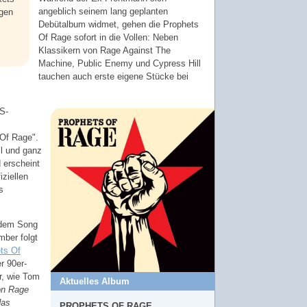
angeblich seinem lang geplanten
agen
Debütalbum widmet, gehen die Prophets
Of Rage sofort in die Vollen: Neben
Klassikern von Rage Against The
Machine, Public Enemy und Cypress Hill
tauchen auch erste eigene Stücke bei
S-
 Of Rage".
ll und ganz
 erscheint
iziellen
s
 dem Song
mber folgt
ts Of
r 90er-
er, wie Tom
Aktuelles Album
on Rage
das
PROPHETS OF RAGE