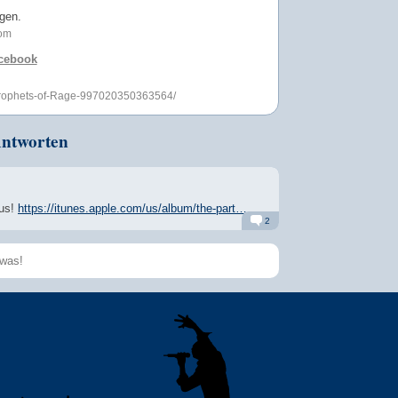
gen.
com
acebook
Prophets-of-Rage-997020350363564/
Antworten
aus!
https://itunes.apple.com/us/album/the-part…
2
Alarm
Antworten
Speichern