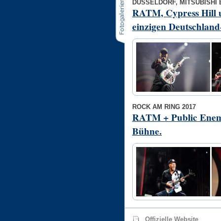
DÜSSELDORF, MITSUBISHI 
RATM, Cypress Hill 
einzigen Deutschland
ROCK AM RING 2017
RATM + Public Enemx
Bühne.
Offizielle Website