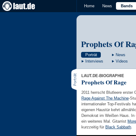
Home
News
Bands
Prophets Of Ra
Porträt
News
Interviews
Videos
LAUT.DE-BIOGRAPHIE
Prophets Of Rage
2011 herrscht Blutleere erster 
Rage Against The Machine
-Stu
internationaler Top-Festivals 
eigenen Haustür kehrt allmählic
Demokrat im Weißen Haus. In d
ein weiteres Mal. Gitarrist
More
kurzzeitig für
Black Sabbath
.