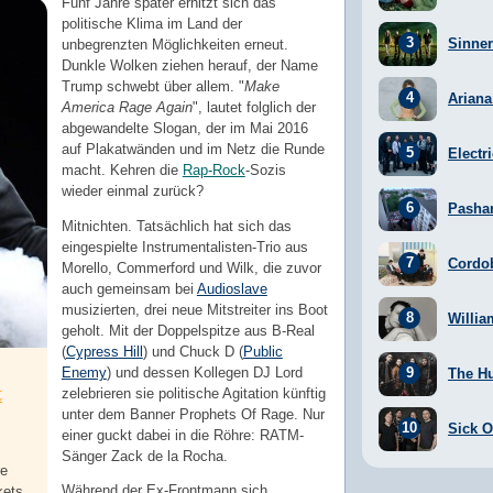
Fünf Jahre später erhitzt sich das
politische Klima im Land der
Sinner
unbegrenzten Möglichkeiten erneut.
Dunkle Wolken ziehen herauf, der Name
Trump schwebt über allem. "
Make
Arian
America Rage Again
", lautet folglich der
abgewandelte Slogan, der im Mai 2016
auf Plakatwänden und im Netz die Runde
Electr
macht. Kehren die
Rap-Rock
-Sozis
wieder einmal zurück?
Pasha
Mitnichten. Tatsächlich hat sich das
eingespielte Instrumentalisten-Trio aus
Cordo
Morello, Commerford und Wilk, die zuvor
auch gemeinsam bei
Audioslave
musizierten, drei neue Mitstreiter ins Boot
Willia
geholt. Mit der Doppelspitze aus B-Real
(
Cypress Hill
) und Chuck D (
Public
Enemy
) und dessen Kollegen DJ Lord
The H
t
zelebrieren sie politische Agitation künftig
unter dem Banner Prophets Of Rage. Nur
Sick Of
einer guckt dabei in die Röhre: RATM-
Sänger Zack de la Rocha.
re
Während der Ex-Frontmann sich
kets