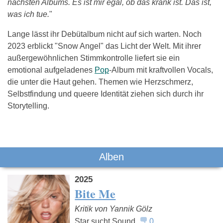
nächsten Albums. Es ist mir egal, ob das krank ist. Das ist,
was ich tue.
"
Lange lässt ihr Debütalbum nicht auf sich warten. Noch
2023 erblickt "Snow Angel" das Licht der Welt. Mit ihrer
außergewöhnlichen Stimmkontrolle liefert sie ein
emotional aufgeladenes
Pop
-Album mit kraftvollen Vocals,
die unter die Haut gehen. Themen wie Herzschmerz,
Selbstfindung und queere Identität ziehen sich durch ihr
Storytelling.
Das könnte Dich auch interessieren:
Alben
2025
Bite Me
Kritik von Yannik Gölz
Star sucht Sound.
0