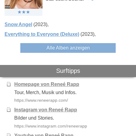
Jupiter Jones
Ariana Grande
Bibiza
Snow Angel
(2023)
Everything to Everyone (Deluxe)
(2023)
Alle Alben anzeigen
Surftipps
Homepage von Reneé Rapp
Tour, Merch, Musik und Infos.
https://www.reneerapp.com/
Instagram von Reneé Rapp
Bilder und Stories.
https://www.instagram.com/reneerapp
Youtube von Reneé Rapp