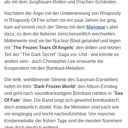
als mit dem Jungfrauen-Retten und Drachen-Schänden.
Nachdem der Ärger mit der Umbenennung von Rhapsody
in Rhapsody Of Fire schon vor ein paar Jahren los ging,
kam auf einmal noch der Stress mit dem
Manowar
-Label
dazu, zu dem die Italiener zwischenzeitlich wechselten.
Mittlerweile sind sie bei Nuclear Blast gelandet und legen
mit "
The Frozen Tears Of Angels
" den dritten und letzten
Teil der "The Dark Secret"-Saga vor. Und - wie könnte es
anders sein - auch Christopher Lee erneuerte die
Kooperation mit den Bombast-Metallern.
Die tiefe, wohltönende Stimme des Saruman-Darstellers
liefert im Intro "
Dark Frozen World
" den Album-Einstieg
und geht nach soundtrackartigem Bombast nahtlos in "
Sea
Of Fate
" über. Die Band zeigt sich gewohnt bombastisch,
doch erstaunlich düster. Klar, die Melodien sind nach wie
vor eingängig und leicht nachvollziehbar. Von mancher
Kindermelodie der frühen Tage sind die meisten Nummern
aber doch deutlich entfernt.