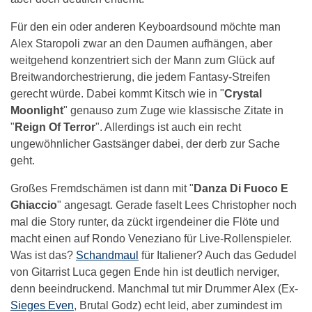
Für den ein oder anderen Keyboardsound möchte man
Alex Staropoli zwar an den Daumen aufhängen, aber
weitgehend konzentriert sich der Mann zum Glück auf
Breitwandorchestrierung, die jedem Fantasy-Streifen
gerecht würde. Dabei kommt Kitsch wie in "
Crystal
Moonlight
" genauso zum Zuge wie klassische Zitate in
"
Reign Of Terror
". Allerdings ist auch ein recht
ungewöhnlicher Gastsänger dabei, der derb zur Sache
geht.
Großes Fremdschämen ist dann mit "
Danza Di Fuoco E
Ghiaccio
" angesagt. Gerade faselt Lees Christopher noch
mal die Story runter, da zückt irgendeiner die Flöte und
macht einen auf Rondo Veneziano für Live-Rollenspieler.
Was ist das?
Schandmaul
für Italiener? Auch das Gedudel
von Gitarrist Luca gegen Ende hin ist deutlich nerviger,
denn beeindruckend. Manchmal tut mir Drummer Alex (Ex-
Sieges Even
, Brutal Godz) echt leid, aber zumindest im