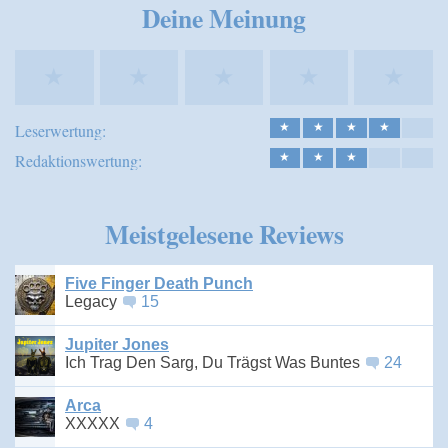
Deine Meinung
★
★
★
★
★
Leserwertung:
★
★
★
★
Redaktionswertung:
★
★
★
Meistgelesene Reviews
Five Finger Death Punch
Legacy
15
Jupiter Jones
Ich Trag Den Sarg, Du Trägst Was Buntes
24
Arca
XXXXX
4