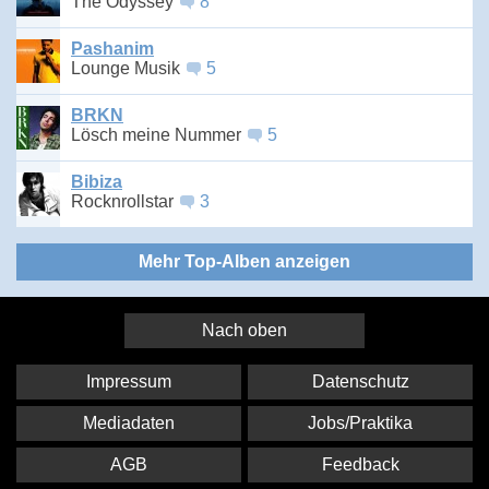
The Odyssey
8
Pashanim
Lounge Musik
5
BRKN
Lösch meine Nummer
5
Bibiza
Rocknrollstar
3
Mehr Top-Alben anzeigen
Nach oben
Impressum
Datenschutz
Mediadaten
Jobs/Praktika
AGB
Feedback