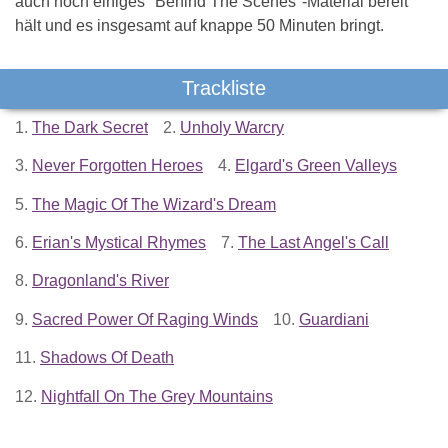
auch noch einiges "Behind The Scenes"-Material bereit
hält und es insgesamt auf knappe 50 Minuten bringt.
Trackliste
1.
The Dark Secret
2.
Unholy Warcry
3.
Never Forgotten Heroes
4.
Elgard's Green Valleys
5.
The Magic Of The Wizard's Dream
6.
Erian's Mystical Rhymes
7.
The Last Angel's Call
8.
Dragonland's River
9.
Sacred Power Of Raging Winds
10.
Guardiani
11.
Shadows Of Death
12.
Nightfall On The Grey Mountains