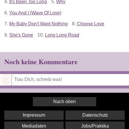
4.
It's Been Too Long
5.
Why
6.
You And I (Wave Of Love)
7.
My Baby Don't Want Nothing
8.
Choose Love
9.
She's Gone
10.
Long Long Road
Noch keine Kommentare
Speichern
Nach oben
Impressum
Datenschutz
Mediadaten
Jobs/Praktika