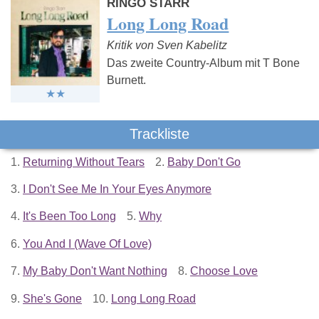
RINGO STARR
Long Long Road
Kritik von Sven Kabelitz
Das zweite Country-Album mit T Bone
Burnett.
Trackliste
1.
Returning Without Tears
2.
Baby Don't Go
3.
I Don't See Me In Your Eyes Anymore
4.
It's Been Too Long
5.
Why
6.
You And I (Wave Of Love)
7.
My Baby Don't Want Nothing
8.
Choose Love
9.
She's Gone
10.
Long Long Road