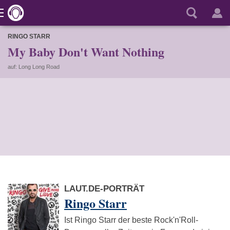
RINGO STARR
My Baby Don't Want Nothing
auf: Long Long Road
LAUT.DE-PORTRÄT
Ringo Starr
Ist Ringo Starr der beste Rock'n'Roll-