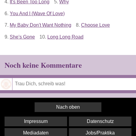
4.
It's Been Too Long
5.
Why
6.
You And I (Wave Of Love)
7.
My Baby Don't Want Nothing
8.
Choose Love
9.
She's Gone
10.
Long Long Road
Noch keine Kommentare
Speichern
Nach oben
Impressum
Datenschutz
Mediadaten
Jobs/Praktika