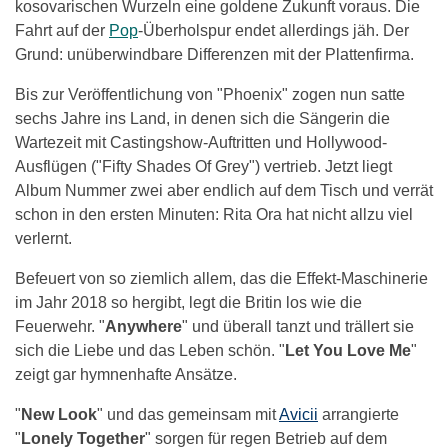
kosovarischen Wurzeln eine goldene Zukunft voraus. Die
Fahrt auf der
Pop
-Überholspur endet allerdings jäh. Der
Grund: unüberwindbare Differenzen mit der Plattenfirma.
Bis zur Veröffentlichung von "Phoenix" zogen nun satte
sechs Jahre ins Land, in denen sich die Sängerin die
Wartezeit mit Castingshow-Auftritten und Hollywood-
Ausflügen ("Fifty Shades Of Grey") vertrieb. Jetzt liegt
Album Nummer zwei aber endlich auf dem Tisch und verrät
schon in den ersten Minuten: Rita Ora hat nicht allzu viel
verlernt.
Befeuert von so ziemlich allem, das die Effekt-Maschinerie
im Jahr 2018 so hergibt, legt die Britin los wie die
Feuerwehr. "
Anywhere
" und überall tanzt und trällert sie
sich die Liebe und das Leben schön. "
Let You Love Me
"
zeigt gar hymnenhafte Ansätze.
"
New Look
" und das gemeinsam mit
Avicii
arrangierte
"
Lonely Together
" sorgen für regen Betrieb auf dem