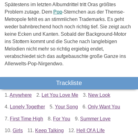
Spätestens im letzten Albumdrittel tritt Oras größtes
Problem zutage. Dem
Pop
-Sternchen aus der Themse-
Metropole fehlt es an stimmlichen Trademarks. Es geht
weder bahnbrechend hoch noch richtig tief. Sie zeigt auch
keine Ecken und Kanten. Sobald der Background-Motor
ins Stottern kommt und die Suche nach langlebigen
Melodien nicht mehr so richtig ergiebig endet,
verabschiedet sich das aufgebauschte große Ganze ins
Allerwelts-Pop-Nirgendwo.
Trackliste
1.
Anywhere
2.
Let You Love Me
3.
New Look
4.
Lonely Together
5.
Your Song
6.
Only Want You
7.
First Time High
8.
For You
9.
Summer Love
10.
Girls
11.
Keep Talking
12.
Hell Of A Life