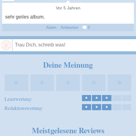
Vor 5 Jahren
sehr geiles album.
Alarm
Antworten
0
Speichern
Deine Meinung
★
★
★
★
★
Leserwertung:
★
★
★
Redaktionswertung:
★
★
★
Meistgelesene Reviews