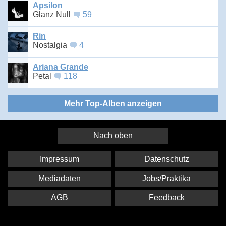
Apsilon
Glanz Null
59
Rin
Nostalgia
4
Ariana Grande
Petal
118
Mehr Top-Alben anzeigen
Nach oben
Impressum
Datenschutz
Mediadaten
Jobs/Praktika
AGB
Feedback