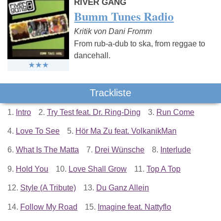
RIVER GANG
Bumm Tunes Radio
Kritik von Dani Fromm
From rub-a-dub to ska, from reggae to
dancehall.
Trackliste
1.
Intro
2.
Try Test feat. Dr. Ring-Ding
3.
Run Come
4.
Love To See
5.
Hör Ma Zu feat. VolkanikMan
6.
What Is The Matta
7.
Drei Wünsche
8.
Interlude
9.
Hold You
10.
Love Shall Grow
11.
Top A Top
12.
Style (A Tribute)
13.
Du Ganz Allein
14.
Follow My Road
15.
Imagine feat. Nattyflo