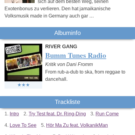
sich auf dem besten Weg, seinen
Exotenbonus zu verlieren. Den hat jamaikanische
Volksmusik made in Germany auch gar …
Albuminfo
RIVER GANG
Bumm Tunes Radio
Kritik von Dani Fromm
From rub-a-dub to ska, from reggae to
dancehall.
Trackliste
1.
Intro
2.
Try Test feat. Dr. Ring-Ding
3.
Run Come
4.
Love To See
5.
Hör Ma Zu feat. VolkanikMan