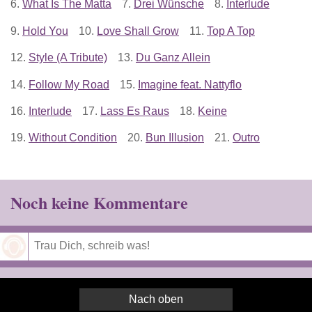
6.
What Is The Matta
7.
Drei Wünsche
8.
Interlude
9.
Hold You
10.
Love Shall Grow
11.
Top A Top
12.
Style (A Tribute)
13.
Du Ganz Allein
14.
Follow My Road
15.
Imagine feat. Nattyflo
16.
Interlude
17.
Lass Es Raus
18.
Keine
19.
Without Condition
20.
Bun Illusion
21.
Outro
Noch keine Kommentare
Speichern
Nach oben