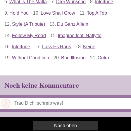
6.
What Is The Matta
7.
Drei Wünsche
8.
Interlude
9.
Hold You
10.
Love Shall Grow
11.
Top A Top
12.
Style (A Tribute)
13.
Du Ganz Allein
14.
Follow My Road
15.
Imagine feat. Nattyflo
16.
Interlude
17.
Lass Es Raus
18.
Keine
19.
Without Condition
20.
Bun Illusion
21.
Outro
Noch keine Kommentare
Speichern
Nach oben