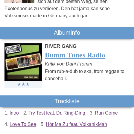
sich auf dem besten Weg, seinen
Exotenbonus zu verlieren. Den hat jamaikanische
Volksmusik made in Germany auch gar …
Albuminfo
RIVER GANG
Bumm Tunes Radio
Kritik von Dani Fromm
From rub-a-dub to ska, from reggae to
dancehall.
Trackliste
1.
Intro
2.
Try Test feat. Dr. Ring-Ding
3.
Run Come
4.
Love To See
5.
Hör Ma Zu feat. VolkanikMan