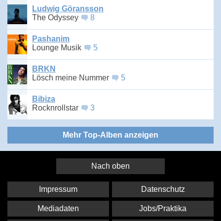
Ludwig Göransson
The Odyssey
8
Pashanim
Lounge Musik
5
BRKN
Lösch meine Nummer
5
Bibiza
Rocknrollstar
3
Mehr Top-Alben anzeigen
Nach oben
Impressum
Datenschutz
Mediadaten
Jobs/Praktika