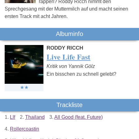
rappen? Roddy Ricch nimmt den
Sprechgesang mit der Muttermilch auf und macht seinen
ersten Track mit acht Jahren.
Albuminfo
RODDY RICCH
Live Life Fast
Kritik von Yannik Gölz
Ein bisschen zu schnell gelebt?
Trackliste
1.
Llf
2.
Thailand
3.
All Good (feat. Future)
4.
Rollercoastin