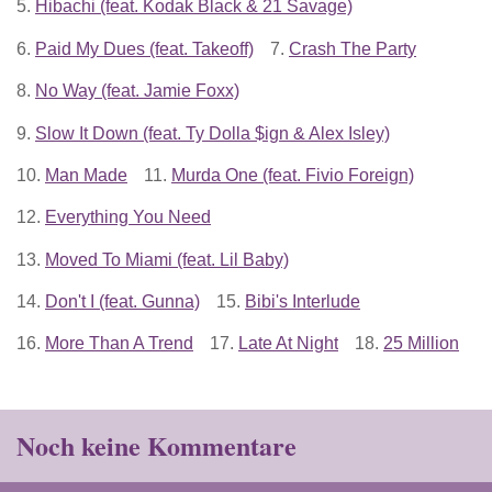
5.
Hibachi (feat. Kodak Black & 21 Savage)
6.
Paid My Dues (feat. Takeoff)
7.
Crash The Party
8.
No Way (feat. Jamie Foxx)
9.
Slow It Down (feat. Ty Dolla $ign & Alex Isley)
10.
Man Made
11.
Murda One (feat. Fivio Foreign)
12.
Everything You Need
13.
Moved To Miami (feat. Lil Baby)
14.
Don't I (feat. Gunna)
15.
Bibi's Interlude
16.
More Than A Trend
17.
Late At Night
18.
25 Million
Noch keine Kommentare