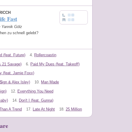
RICCH
ife Fast
n Yannik Gölz
chen zu schnell gelebt?
d (feat. Future)
4.
Rollercoastin
& 21 Savage)
6.
Paid My Dues (feat. Takeoff)
 (feat. Jamie Foxx)
$ign & Alex Isley)
10.
Man Made
ign)
12.
Everything You Need
Baby)
14.
Don't I (feat. Gunna)
Than A Trend
17.
Late At Night
18.
25 Million
are