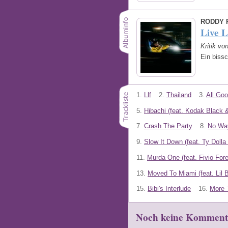
RODDY 
Live L
Kritik vo
Ein biss
1.
Llf
2.
Thailand
3.
All Goo
5.
Hibachi (feat. Kodak Black 
7.
Crash The Party
8.
No Way
9.
Slow It Down (feat. Ty Dolla 
11.
Murda One (feat. Fivio Fore
13.
Moved To Miami (feat. Lil 
15.
Bibi's Interlude
16.
More 
Noch keine Komment