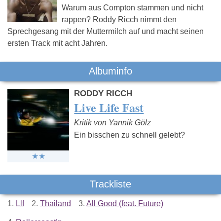
Warum aus Compton stammen und nicht
rappen? Roddy Ricch nimmt den
Sprechgesang mit der Muttermilch auf und macht seinen
ersten Track mit acht Jahren.
Albuminfo
RODDY RICCH
Live Life Fast
Kritik von Yannik Gölz
Ein bisschen zu schnell gelebt?
Trackliste
1.
Llf
2.
Thailand
3.
All Good (feat. Future)