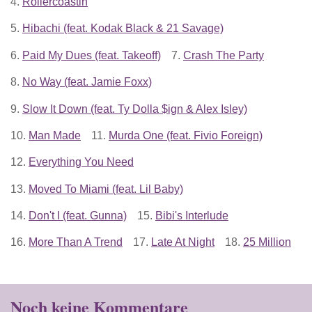
4.
Rollercoastin
5.
Hibachi (feat. Kodak Black & 21 Savage)
6.
Paid My Dues (feat. Takeoff)
7.
Crash The Party
8.
No Way (feat. Jamie Foxx)
9.
Slow It Down (feat. Ty Dolla $ign & Alex Isley)
10.
Man Made
11.
Murda One (feat. Fivio Foreign)
12.
Everything You Need
13.
Moved To Miami (feat. Lil Baby)
14.
Don't I (feat. Gunna)
15.
Bibi's Interlude
16.
More Than A Trend
17.
Late At Night
18.
25 Million
Noch keine Kommentare