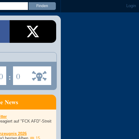
Login
0
:
0
ne News
tter
eagiert auf "FCK AFD"-Streit
nzeugnis 2026
er) besten Alben
15