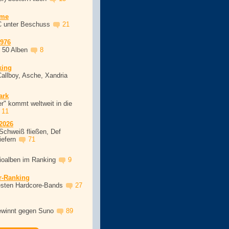
ime
C unter Beschuss
21
1976
, 50 Alben
8
king
Callboy, Asche, Xandria
ark
r" kommt weltweit in die
11
2026
Schweiß fließen, Def
iefern
71
dioalben im Ranking
9
r-Ranking
esten Hardcore-Bands
27
winnt gegen Suno
89