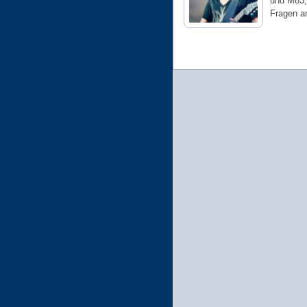
und M83,
Fragen a