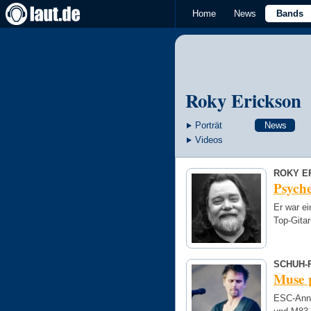
Home
News
Bands
Roky Erickson
Porträt
News
Videos
ROKY E
Psyche
Er war ei
Top-Gitar
SCHUH-
Muse 
ESC-Ann S