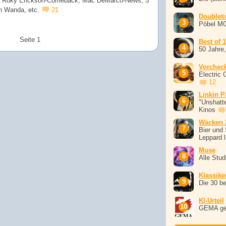
 Roky Erickson-Comeback, Mac DeMarco-News, 5
n Wanda, etc.
21
Doublet
Pöbel M
Seite 1
Best of 
50 Jahre
Vorchec
Electric 
12
Linkin P
"Unshatte
Kinos
Wacken 
Bier und 
Leppard l
Muse
Alle Stu
Klassike
Die 30 b
KI-Urteil
GEMA ge