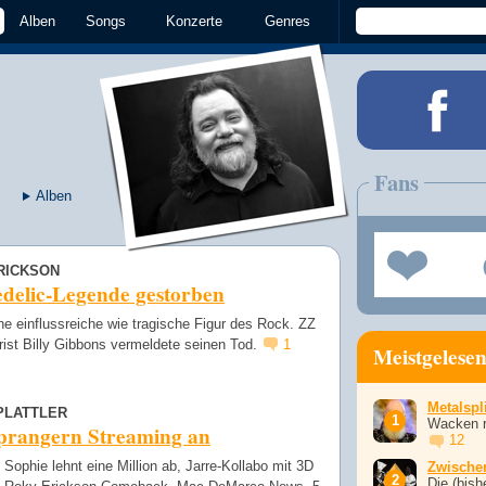
Alben
Songs
Konzerte
Genres
Fans
Alben
RICKSON
delic-Legende gestorben
ne einflussreiche wie tragische Figur des Rock. ZZ
rist Billy Gibbons vermeldete seinen Tod.
1
Meistgelese
Metalspli
PLATTLER
Wacken r
prangern Streaming an
12
ophie lehnt eine Million ab, Jarre-Kollabo mit 3D
Zwische
Die (bish