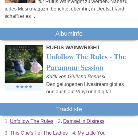
für Rufus Wainwright zu werden. Nahezu
jedes Musikmagazin berichtet über ihn, in Deutschland
schafft er es …
Albuminfo
RUFUS WAINWRIGHT
Unfollow The Rules - The
Paramour Session
Kritik von Giuliano Benassi
Den gelungenen Livestream gibt es
nun auch auf Vinyl und digital.
Trackliste
1.
Unfollow The Rules
2.
Damsel In Distress
3.
This One's For The Ladies
4.
My Little You