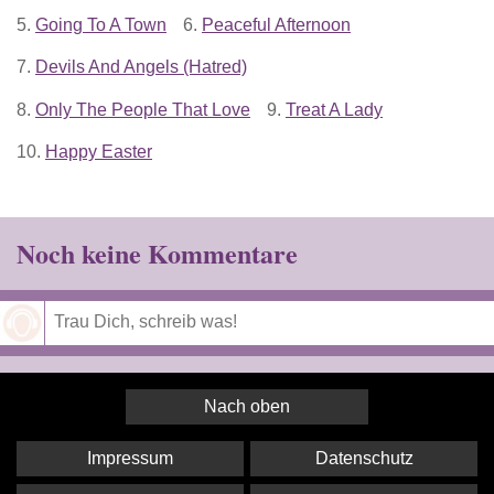
5.
Going To A Town
6.
Peaceful Afternoon
7.
Devils And Angels (Hatred)
8.
Only The People That Love
9.
Treat A Lady
10.
Happy Easter
Noch keine Kommentare
Speichern
Nach oben
Impressum
Datenschutz