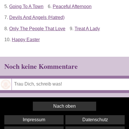
5.
Going To A Town
6.
Peaceful Afternoon
7.
Devils And Angels (Hatred)
8.
Only The People That Love
9.
Treat A Lady
10.
Happy Easter
Noch keine Kommentare
Speichern
Nach oben
Impressum
Datenschutz