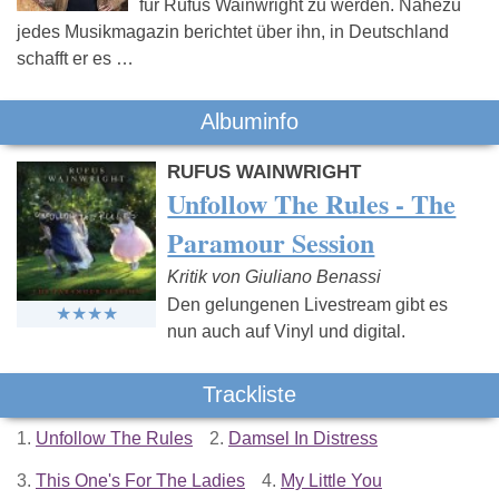
für Rufus Wainwright zu werden. Nahezu
jedes Musikmagazin berichtet über ihn, in Deutschland
schafft er es …
Albuminfo
RUFUS WAINWRIGHT
Unfollow The Rules - The
Paramour Session
Kritik von Giuliano Benassi
Den gelungenen Livestream gibt es
nun auch auf Vinyl und digital.
Trackliste
1.
Unfollow The Rules
2.
Damsel In Distress
3.
This One's For The Ladies
4.
My Little You