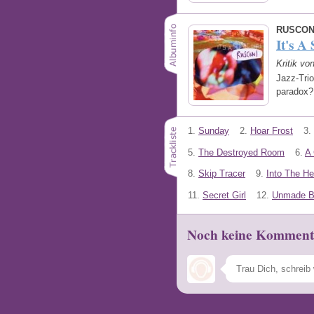
RUSCON
It's A
Kritik v
Jazz-Trio
paradox? 
1.
Sunday
2.
Hoar Frost
3.
5.
The Destroyed Room
6.
A 
8.
Skip Tracer
9.
Into The He
11.
Secret Girl
12.
Unmade B
Noch keine Komment