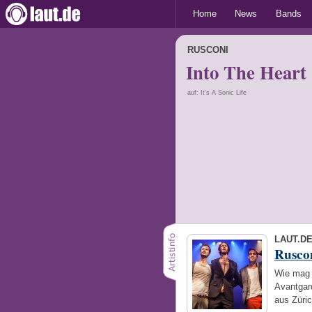
Home
News
Bands
RUSCONI
Into The Heart
auf: It's A Sonic Life
LAUT.D
Rusco
Wie mag 
Avantgar
aus Züric