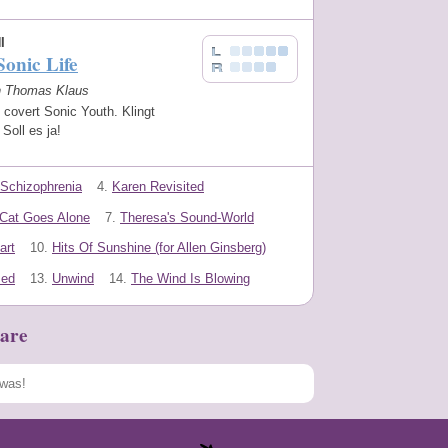
I
 Sonic Life
on Thomas Klaus
 covert Sonic Youth. Klingt
Soll es ja!
Schizophrenia
4.
Karen Revisited
Cat Goes Alone
7.
Theresa's Sound-World
art
10.
Hits Of Sunshine (for Allen Ginsberg)
ed
13.
Unwind
14.
The Wind Is Blowing
are
Speichern