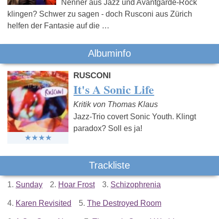
Nenner aus Jazz und Avantgarde-Rock
klingen? Schwer zu sagen - doch Rusconi aus Zürich
helfen der Fantasie auf die …
Albuminfo
RUSCONI
It's A Sonic Life
Kritik von Thomas Klaus
Jazz-Trio covert Sonic Youth. Klingt
paradox? Soll es ja!
Trackliste
1.
Sunday
2.
Hoar Frost
3.
Schizophrenia
4.
Karen Revisited
5.
The Destroyed Room