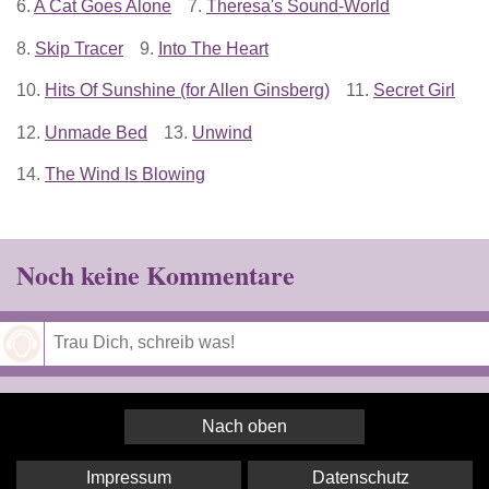
6.
A Cat Goes Alone
7.
Theresa's Sound-World
8.
Skip Tracer
9.
Into The Heart
10.
Hits Of Sunshine (for Allen Ginsberg)
11.
Secret Girl
12.
Unmade Bed
13.
Unwind
14.
The Wind Is Blowing
Noch keine Kommentare
Speichern
Nach oben
Impressum
Datenschutz