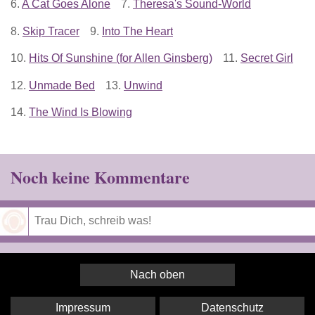
6.
A Cat Goes Alone
7.
Theresa's Sound-World
8.
Skip Tracer
9.
Into The Heart
10.
Hits Of Sunshine (for Allen Ginsberg)
11.
Secret Girl
12.
Unmade Bed
13.
Unwind
14.
The Wind Is Blowing
Noch keine Kommentare
Speichern
Nach oben
Impressum
Datenschutz