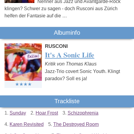
Nenner aus Jazz und Avantgarde-Rock
klingen? Schwer zu sagen - doch Rusconi aus Zürich
helfen der Fantasie auf die …
Albuminfo
RUSCONI
It's A Sonic Life
Kritik von Thomas Klaus
Jazz-Trio covert Sonic Youth. Klingt
paradox? Soll es ja!
Trackliste
1.
Sunday
2.
Hoar Frost
3.
Schizophrenia
4.
Karen Revisited
5.
The Destroyed Room