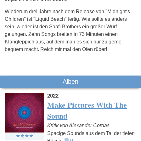
Wiederum drei Jahre nach dem Release von "Midnight's
Children" ist "Liquid Beach" fertig. Wie sollte es anders
sein, wieder ist den Saafi Brothers ein großer Wurf
gelungen. Zehn Songs breiten in 73 Minuten einen
Klangteppich aus, auf dem man es sich nur zu gerne
bequem macht. Reich mir mal den Ofen rüber!
Das könnte Dich auch interessieren:
Alben
2022
Make Pictures With The
Sound
Kritik von Alexander Cordas
DJ Koze
International
Helge
Spacige Sounds aus dem Tal der tiefen
Pony
Schneide
Bässe.
0