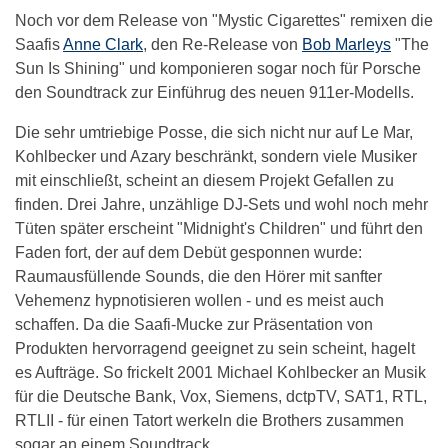
Noch vor dem Release von "Mystic Cigarettes" remixen die
Saafis
Anne Clark
, den Re-Release von
Bob Marleys
"The
Sun Is Shining" und komponieren sogar noch für Porsche
den Soundtrack zur Einführug des neuen 911er-Modells.
Die sehr umtriebige Posse, die sich nicht nur auf Le Mar,
Kohlbecker und Azary beschränkt, sondern viele Musiker
mit einschließt, scheint an diesem Projekt Gefallen zu
finden. Drei Jahre, unzählige DJ-Sets und wohl noch mehr
Tüten später erscheint "Midnight's Children" und führt den
Faden fort, der auf dem Debüt gesponnen wurde:
Raumausfüllende Sounds, die den Hörer mit sanfter
Vehemenz hypnotisieren wollen - und es meist auch
schaffen. Da die Saafi-Mucke zur Präsentation von
Produkten hervorragend geeignet zu sein scheint, hagelt
es Aufträge. So frickelt 2001 Michael Kohlbecker an Musik
für die Deutsche Bank, Vox, Siemens, dctpTV, SAT1, RTL,
RTLII - für einen Tatort werkeln die Brothers zusammen
sogar an einem Soundtrack.