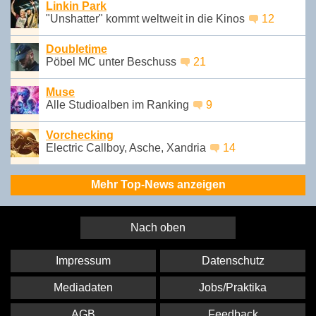
Linkin Park
"Unshatter" kommt weltweit in die Kinos
12
Doubletime
Pöbel MC unter Beschuss
21
Muse
Alle Studioalben im Ranking
9
Vorchecking
Electric Callboy, Asche, Xandria
14
Mehr Top-News anzeigen
Nach oben
Impressum
Datenschutz
Mediadaten
Jobs/Praktika
AGB
Feedback