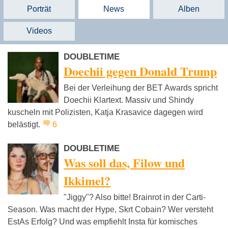
Porträt
News
Alben
Videos
DOUBLETIME
Doechii gegen Donald Trump
Bei der Verleihung der BET Awards spricht
Doechii Klartext. Massiv und Shindy
kuscheln mit Polizisten, Katja Krasavice dagegen wird
belästigt.
6
DOUBLETIME
Was soll das, Filow und
Ikkimel?
"Jiggy"? Also bitte! Brainrot in der Carti-
Season. Was macht der Hype, Skrt Cobain? Wer versteht
EstAs Erfolg? Und was empfiehlt Insta für komisches