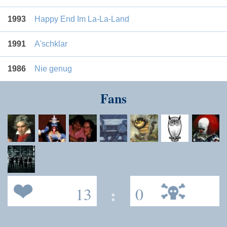
1993
Happy End Im La-La-Land
1991
A'schklar
1986
Nie genug
Fans
13
:
0