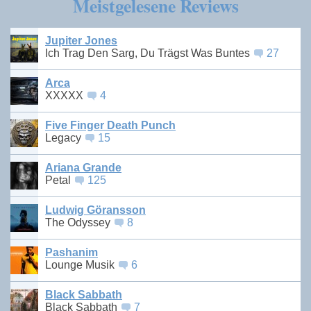
Meistgelesene Reviews
Jupiter Jones
Ich Trag Den Sarg, Du Trägst Was Buntes
27
Arca
XXXXX
4
Five Finger Death Punch
Legacy
15
Ariana Grande
Petal
125
Ludwig Göransson
The Odyssey
8
Pashanim
Lounge Musik
6
Black Sabbath
Black Sabbath
7