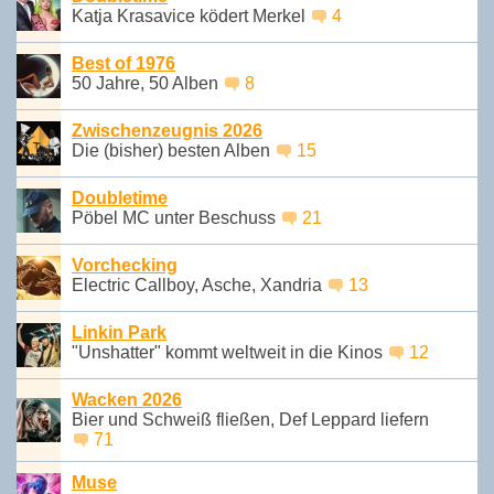
Katja Krasavice ködert Merkel
4
Best of 1976
50 Jahre, 50 Alben
8
Zwischenzeugnis 2026
Die (bisher) besten Alben
15
Doubletime
Pöbel MC unter Beschuss
21
Vorchecking
Electric Callboy, Asche, Xandria
13
Linkin Park
"Unshatter" kommt weltweit in die Kinos
12
Wacken 2026
Bier und Schweiß fließen, Def Leppard liefern
71
Muse