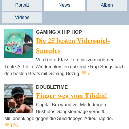
Porträt
News
Alben
Videos
GAMING X HIP HOP
Die 25 besten Videospiel-
Samples
Von Retro-Klassikern bis zu modernen
Triple-A-Titeln: Wir durchforsten dutzende Rap-Songs nach
den besten Beats mit Gaming-Bezug.
7
DOUBLETIME
Finger weg vom Tilidin!
Capital Bra warnt vor Modedrogen.
Bushidos Gangsterimage verpufft.
Millionenklage gegen die Suicideboys. Adieu, rap.de.
176