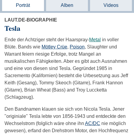
Porträt
Alben
Videos
LAUT.DE-BIOGRAPHIE
Tesla
Ende der Achtziger steht der Haarspray-
Metal
in voller
Blüte. Bands wie
Mötley Crüe
,
Poison
, Slaughter und
Warrant feiern riesige Erfolge, trotz Mangel an
musikalischen Fähigkeiten. Aber es gibt auch Ausnahmen
und eine von diesen sind Tesla. Gegründet 1985 in
Sacremento (Kalifornien) besteht die Urbesetzung aus Jeff
Keith (Gesang), Tommy Skeoch (Gitarre), Frank Hannon
(Gitarre), Brian Wheat (Bass) and Troy Luccketta
(Schlagzeug).
Den Bandnamen klauen sie sich von Nicola Tesla. Jener
"originiale" Tesla lebte von 1856-1943 und entdeckte den
Wechselstrom (folglich wäre ohne ihn
AC/DC
nie möglich
gewesen), erfand den Drehstrom Motor, den Hochfrequenz