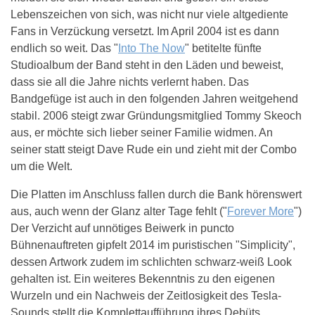
Lebenszeichen von sich, was nicht nur viele altgediente
Fans in Verzückung versetzt. Im April 2004 ist es dann
endlich so weit. Das "
Into The Now
" betitelte fünfte
Studioalbum der Band steht in den Läden und beweist,
dass sie all die Jahre nichts verlernt haben. Das
Bandgefüge ist auch in den folgenden Jahren weitgehend
stabil. 2006 steigt zwar Gründungsmitglied Tommy Skeoch
aus, er möchte sich lieber seiner Familie widmen. An
seiner statt steigt Dave Rude ein und zieht mit der Combo
um die Welt.
Die Platten im Anschluss fallen durch die Bank hörenswert
aus, auch wenn der Glanz alter Tage fehlt ("
Forever More
")
Der Verzicht auf unnötiges Beiwerk in puncto
Bühnenauftreten gipfelt 2014 im puristischen "Simplicity",
dessen Artwork zudem im schlichten schwarz-weiß Look
gehalten ist. Ein weiteres Bekenntnis zu den eigenen
Wurzeln und ein Nachweis der Zeitlosigkeit des Tesla-
Sounds stellt die Komplettaufführung ihres Debüts