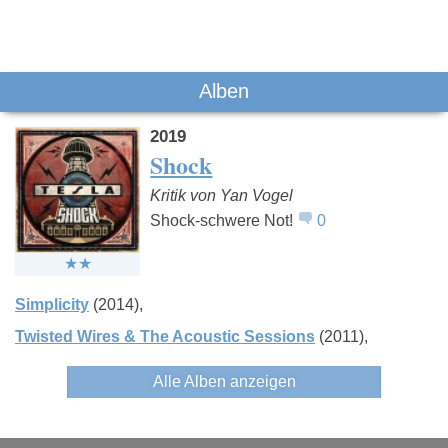
Das könnte Dich auch interessieren:
Alben
2019
Shock
Kritik von Yan Vogel
Shock-schwere Not!
0
Mötley Crüe
Kiss
Alice Coo
Simplicity
(2014)
Twisted Wires & The Acoustic Sessions
(2011)
Alle Alben anzeigen