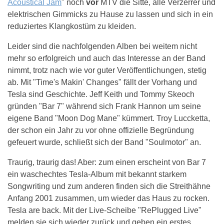
Acoustical Jam
" noch
vor
MTV die Sitte, alle Verzerrer und
elektrischen Gimmicks zu Hause zu lassen und sich in ein
reduziertes Klangkostüm zu kleiden.
Leider sind die nachfolgenden Alben bei weitem nicht
mehr so erfolgreich und auch das Interesse an der Band
nimmt, trotz nach wie vor guter Veröffentlichungen, stetig
ab. Mit "Time's Makin' Changes" fällt der Vorhang und
Tesla sind Geschichte. Jeff Keith und Tommy Skeoch
gründen "Bar 7" während sich Frank Hannon um seine
eigene Band "Moon Dog Mane" kümmert. Troy Luccketta,
der schon ein Jahr zu vor ohne offizielle Begründung
gefeuert wurde, schließt sich der Band "Soulmotor" an.
Traurig, traurig das! Aber: zum einen erscheint von Bar 7
ein waschechtes Tesla-Album mit bekannt starkem
Songwriting und zum anderen finden sich die Streithähne
Anfang 2001 zusammen, um wieder das Haus zu rocken.
Tesla are back. Mit der Live-Scheibe "RePlugged Live"
melden sie sich wieder zurück und geben ein erstes