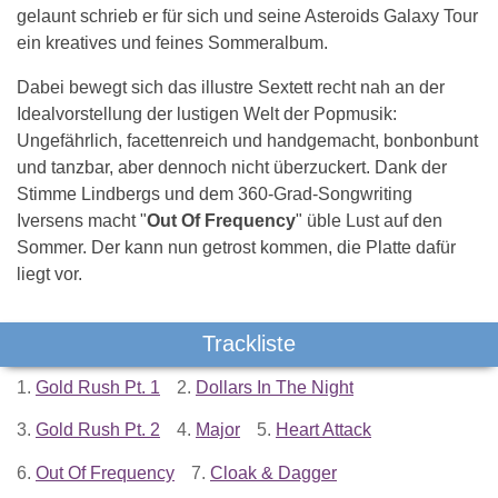
gelaunt schrieb er für sich und seine Asteroids Galaxy Tour
ein kreatives und feines Sommeralbum.
Dabei bewegt sich das illustre Sextett recht nah an der
Idealvorstellung der lustigen Welt der Popmusik:
Ungefährlich, facettenreich und handgemacht, bonbonbunt
und tanzbar, aber dennoch nicht überzuckert. Dank der
Stimme Lindbergs und dem 360-Grad-Songwriting
Iversens macht "
Out Of Frequency
" üble Lust auf den
Sommer. Der kann nun getrost kommen, die Platte dafür
liegt vor.
Trackliste
1.
Gold Rush Pt. 1
2.
Dollars In The Night
3.
Gold Rush Pt. 2
4.
Major
5.
Heart Attack
6.
Out Of Frequency
7.
Cloak & Dagger