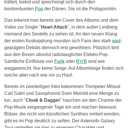
trällert, kiekst und sprechsingt sich durch den
bonbonbunten
Pop
der Dänen. Sie ist die Protagonistin.
Das erkennt man bereits am Cover des Albums und dem
Video zur Single "
Heart Attack
", in dem außer Lindberg
niemand des Sextetts zu sehen ist. An den neuen Klang
der ersten Auskopplung mussten sich Fans des stark
soul
-
geprägten Debüts dennoch erst gewöhnen: Plötzlich tönt
aus den Boxen absolut radiotauglicher Elektro-Pop.
Sämtliche Einflüsse von
Funk
oder
R'n'B
sind wie
weggewischt. Nur keine Sorge: Auf Albumlänge finden sich
solche aber nach wie vor zu Hauf.
Bereits im zweiteiligen Intro bekommen Trompeter Miloud
Carl Sabri und Saxophonist Sven Meinild eine Menge zu
tun, auch "
Cloak & Dagger
" hauchen sie den Charme der
Pop-Musik vergangener Tage ein und machen bewusst:
Bläser, die nicht von künstlichen Synthies imitiert werden,
gibt es im Pop deutlich zu selten. Der Asteroids Galaxy
Tour verhelfen sie hier zu eigenem Charakter und