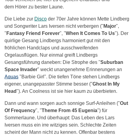
dem Hörer zu bester Laune.
Die Liebe zur
Disco
der 70er Jahre können Mette Lindberg
und Songwriter Lars Iversen nicht verbergen ("
Major
",
"
Fantasy Friend Forever
", "
When It Comes To Us
"). Der
quirlige Gesang Lindbergs harmoniert gut mit den
fröhlichen Handclaps und ausschweifenden
Orgelausflügen. Nur einmal greift Lindbergs
Gesangsführung daneben: Die Strophe des "
Suburban
Space Invader
" weckt unangenehme Erinnerungen an
Aquas
"Barbie Girl". Die tiefen Töne stehen Lindbergs
eigener, unangepasster Stimme besser ("
Ghost In My
Head
"). An Coolness ist sie hier kaum zu überbieten.
Dann und wann sorgen auch sonnige Surf-Anleihen ("
Out
Of Frequency
", "
Theme From 45 Eugenia
") für
Sommerlaune. Und überhaupt: Das Leben des Lars
Iversen muss ein irre witziges sein. Schlechte Zeiten
scheint der Mann nicht zu kennen. Offenbar bestens