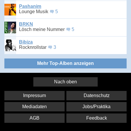
Pashanim
Lounge Musik
5
BRKN
Lösch meine Nummer
5
Bibiza
Rocknrollstar
3
Mehr Top-Alben anzeigen
Nach oben
Impressum
Datenschutz
Mediadaten
Jobs/Praktika
AGB
Feedback