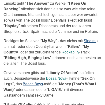
Einsatz geht "
The Answer
" zu Werke, "
I Keep On
Dancing
" offenbart sich dann als so was wie eine reine
Chartnummer. Nicht schlecht gemacht, aber wer erwartet
so was von The BossHoss? Ebenfalls skeptisch lässt
"
Hayday
" mit seinen Discobeats und der reduzierten
Strophe zurück, Spaß macht die Nummer erst im Refrain.
Rockiges im Stile von "
My Way
" - das nichts mit
Sinatra
zu
tun hat - oder eben Countryflair wie in "
Killers
", "
My
Country
" oder der zurückhaltende
Rockabilly
-Track
"
Riding High, Singing Low
" erinnern noch am ehesten an
die 'alten' The BossHoss.
Coverversionen gibts auf "
Liberty Of Action
" natürlich
auch. Beispielsweise die
Bossa Nova
-Hymne "
Sex On
Legs
", das
Beach Boys
-mäßige "
Money (That's What I
Want)
" oder das smoothe "
L.O.V.E.
" mit diversen
Gastsängern samt sexy Dame.
"
Liberty Of Action
" dürfte für viele Fans ein eher