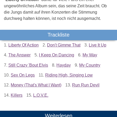
ungewöhnliches Album sein, das seine Zeit braucht. Ob
die Jungs damit auf ihren Konzerten die Stimmung
durchweg halten können, ist noch nicht ausgemacht.
Trackliste
1.
Liberty Of Action
2.
Don't Gimme That
3.
Live It Up
4.
The Answer
5.
I Keep On Dancing
6.
My Way
7.
Still Crazy 'Bout Elvis
8.
Hayday
9.
My Country
10.
Sex On Legs
11.
Riding High, Singing Low
12.
Money (That's What I Want)
13.
Run Run Devil
14.
Killers
15.
L.O.V.E.
Weiterlesen