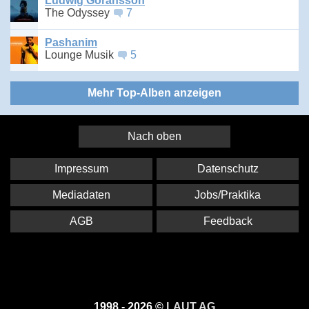
Ludwig Göransson
The Odyssey
7
Pashanim
Lounge Musik
5
Mehr Top-Alben anzeigen
Nach oben
Impressum
Datenschutz
Mediadaten
Jobs/Praktika
AGB
Feedback
1998 - 2026 ©
LAUT AG