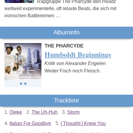
Rapgruppe The Pharcyde den Headz
weltweit experimentelle, oft relaxte Beats, die sich mit
ironischen Battlereimen …
Albuminfo
THE PHARCYDE
Humboldt Beginnings
Kritik von Alexander Engelen
Weder Fisch noch Fleisch.
Trackliste
1.
Ojeke
2.
The Uh-Huh
3.
Storm
4.
Italian For Goodbye
5.
I Thought I Knew You