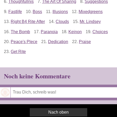
6.
Thoughfullnis
7.
The Art Of Sharing
8.
Suggestions
9.
Fastlife
10.
Boss
11.
Illusions
12.
Mixedgreens
13.
Right B4 Rite After
14.
Clouds
15.
Mr. Lindsey
16.
The Bomb
17.
Paranoia
18.
Keinon
19.
Choices
20.
Peace's Plece
21.
Dedication
22.
Praise
23.
Get Rite
Noch keine Kommentare
Speichern
Nach oben