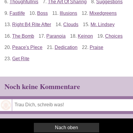
6.
Thoughfullnis
7.
The Art Of Sharing
8.
Suggestions
9.
Fastlife
10.
Boss
11.
Illusions
12.
Mixedgreens
13.
Right B4 Rite After
14.
Clouds
15.
Mr. Lindsey
16.
The Bomb
17.
Paranoia
18.
Keinon
19.
Choices
20.
Peace's Plece
21.
Dedication
22.
Praise
23.
Get Rite
Noch keine Kommentare
Speichern
Nach oben