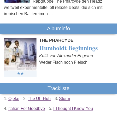
Rapgruppe The Pharcyde den Headz
weltweit experimentelle, oft relaxte Beats, die sich mit
ironischen Battlereimen …
Albuminfo
THE PHARCYDE
Humboldt Beginnings
Kritik von Alexander Engelen
Weder Fisch noch Fleisch.
Trackliste
1.
Ojeke
2.
The Uh-Huh
3.
Storm
4.
Italian For Goodbye
5.
I Thought I Knew You