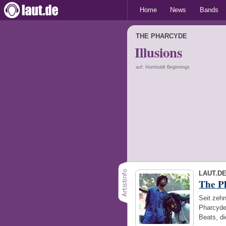
Home
News
Bands
THE PHARCYDE
Illusions
auf: Humboldt Beginnings
LAUT.D
The P
Seit zehn
Pharcyde 
Beats, di