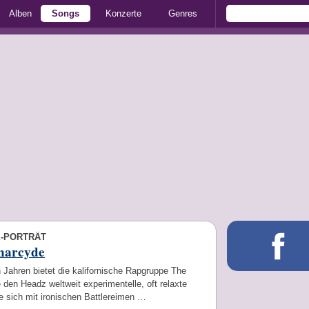
Alben
Songs
Konzerte
Genres
E-PORTRÄT
harcyde
 Jahren bietet die kalifornische Rapgruppe The
den Headz weltweit experimentelle, oft relaxte
e sich mit ironischen Battlereimen …