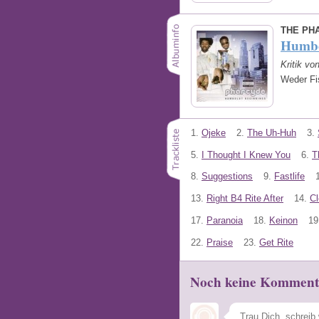
THE PH
Humbo
Kritik vo
Weder Fi
1.
Ojeke
2.
The Uh-Huh
3.
5.
I Thought I Knew You
6.
T
8.
Suggestions
9.
Fastlife
13.
Right B4 Rite After
14.
C
17.
Paranoia
18.
Keinon
19
22.
Praise
23.
Get Rite
Noch keine Komment