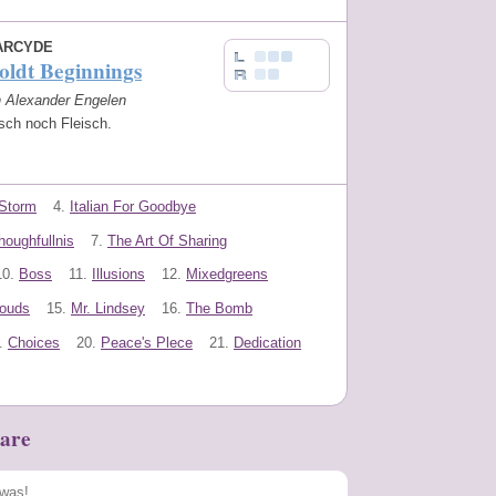
ARCYDE
ldt Beginnings
n Alexander Engelen
sch noch Fleisch.
Storm
4.
Italian For Goodbye
houghfullnis
7.
The Art Of Sharing
10.
Boss
11.
Illusions
12.
Mixedgreens
louds
15.
Mr. Lindsey
16.
The Bomb
.
Choices
20.
Peace's Plece
21.
Dedication
are