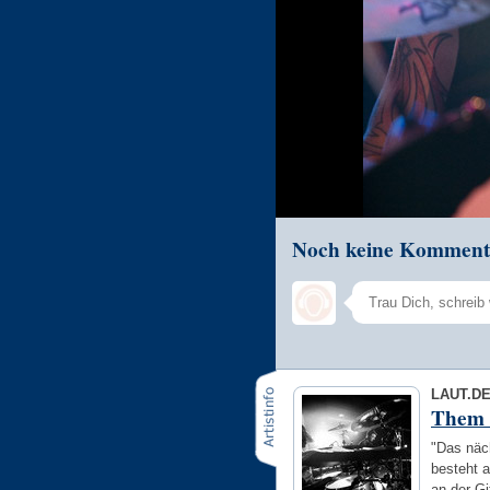
Noch keine Komment
LAUT.D
Them 
"Das näch
besteht 
an der G