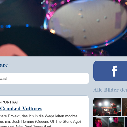
are
Alle Bilder de
Speichern
E-PORTRÄT
Crooked Vultures
ste Projekt, das ich in die Wege leiten möchte,
aus mir, Josh Homme (Queens Of The Stone Age)
itarre und John Paul Jones (Led …