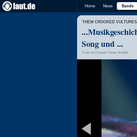
Home
News
Bands
THEM CROOKED VULTURES
...Musikgeschic
Song und ...
© laut.de (Fotograf: Florian Schade)