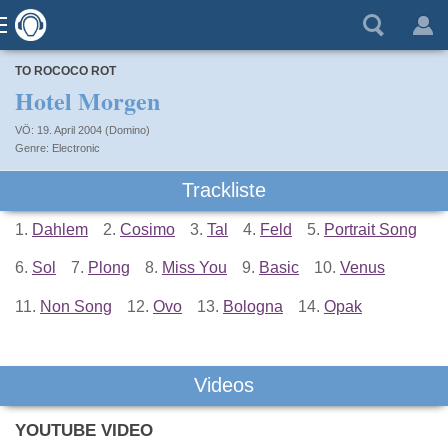
TO ROCOCO ROT
Hotel Morgen
VÖ: 19. April 2004 (Domino)
Electronic
Trackliste
1.
Dahlem
2.
Cosimo
3.
Tal
4.
Feld
5.
Portrait Song
6.
Sol
7.
Plong
8.
Miss You
9.
Basic
10.
Venus
11.
Non Song
12.
Ovo
13.
Bologna
14.
Opak
Videos
YOUTUBE VIDEO