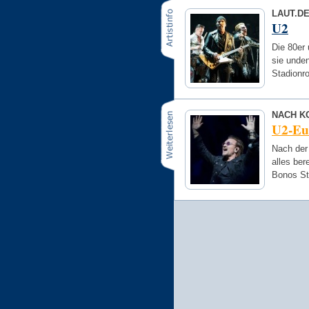
LAUT.D
U2
Die 80er 
sie unden
Stadionro
NACH K
U2-Eu
Nach der
alles ber
Bonos St