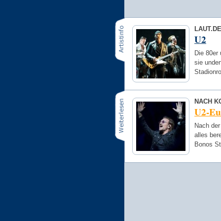
LAUT.D
U2
Die 80er 
sie unden
Stadionro
NACH K
U2-Eu
Nach der
alles ber
Bonos St