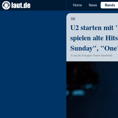
Home
News
Bands
U2
U2 starten mit
spielen alte Hi
Sunday", "One
© laut.de (Fotograf: Rainer Keuenhof)