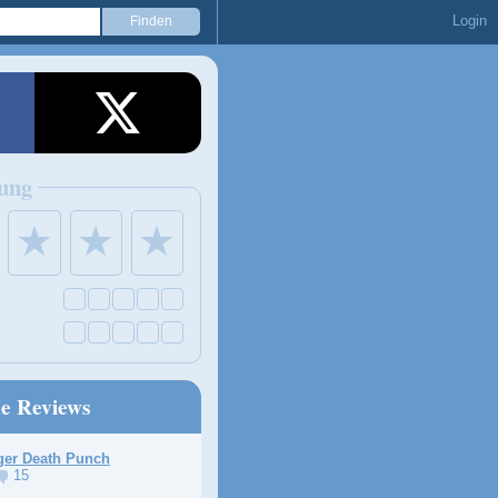
Login
ung
★
★
★
ne Reviews
ger Death Punch
15