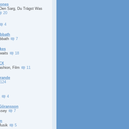
Jones
 Den Sarg, Du Trägst Was
20
4
abbath
abbath
7
kes
Awaits
18
XCX
ashion, Film
11
Grande
124
a
4
Göransson
ssey
7
im
Musik
5