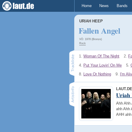
Home
News
Bands
URIAH HEEP
Fallen Angel
VÖ: 1978 (Bronze)
Rock
1.
Woman Of The Night
2.
Fa
4.
Put Your Lovin' On Me
5.
8.
Love Or Nothing
9.
I'm Ali
LAUT.D
Uriah
Ahh Ahh 
ahh Ahh 
AHH ahh 