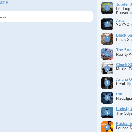
are
Jupiter 
Ich Trag
Buntes
Arca
XXXXX
Speichern
Black S
Black S
The Stro
Reality 
Charli 
Music, F
Ariana 
Petal
Rin
Nostalgi
Ludwig 
The Ody
Pashan
Lounge 