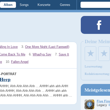
Alben
Songs
Konzerte
Genres
Deine Mein
lling In Love
3.
One More Night (Last Farewell)
★
★
Come Back To Me
6.
Whad'ya Say
7.
Save It
ve
10.
Fallen Angel
Leserwertung:
Redaktionswertung:
E-PORTRÄT
 Heep
AHHH, Ahh Ahh Ahh Ahh ... AHHH ahh ahh AHH
Meistgelese
Ahh AHHH, Ahh Ahh Ahh Ahh ... AHHH ahh ahh
Ahh Ahh AHHH, Ahh Ahh Ahh Ahh ... AHHH ahh …
Five Fin
Legacy