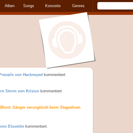
Alben
Songs
Konzerte
Genres
Prevails von Hackneyed
kommentiert.
rn Storm von Krisiun
kommentiert.
Blunt: Sänger verunglückt beim Stagediven
 von Eluveitie
kommentiert.