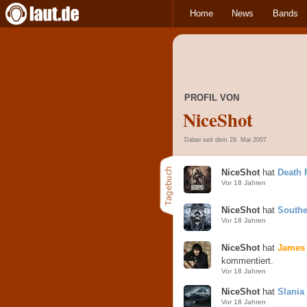
Home
News
Bands
PROFIL VON
NiceShot
Dabei seit dem 29. Mai 2007
NiceShot
hat
Death 
Vor 18 Jahren
NiceShot
hat
Southe
Vor 18 Jahren
NiceShot
hat
James 
kommentiert.
Vor 18 Jahren
NiceShot
hat
Slania
Vor 18 Jahren