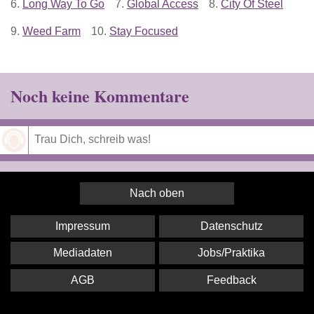
6.
Long Way To Go
7.
Global Access
8.
City Of Steel
9.
Weed Farm
10.
Stay Focused
Noch keine Kommentare
Speichern
Nach oben
Impressum
Datenschutz
Mediadaten
Jobs/Praktika
AGB
Feedback