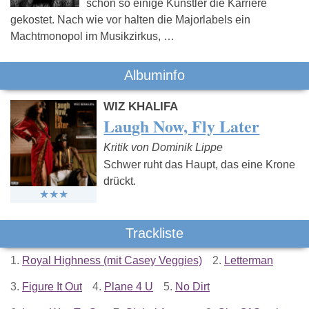
schon so einige Künstler die Karriere
gekostet. Nach wie vor halten die Majorlabels ein
Machtmonopol im Musikzirkus, …
Albuminfo
WIZ KHALIFA
Laugh Now, Fly Later
Kritik von Dominik Lippe
Schwer ruht das Haupt, das eine Krone
drückt.
Trackliste
1.
Royal Highness (mit Casey Veggies)
2.
Letterman
3.
Figure It Out
4.
Plane 4 U
5.
No Dirt