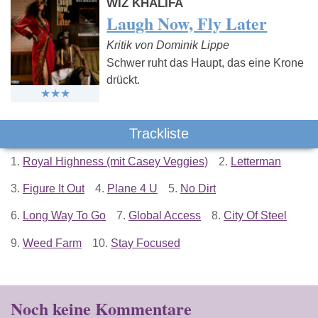
WIZ KHALIFA
Laugh Now, Fly Later
Kritik von Dominik Lippe
Schwer ruht das Haupt, das eine Krone
drückt.
Trackliste
1.
Royal Highness (mit Casey Veggies)
2.
Letterman
3.
Figure It Out
4.
Plane 4 U
5.
No Dirt
6.
Long Way To Go
7.
Global Access
8.
City Of Steel
9.
Weed Farm
10.
Stay Focused
Noch keine Kommentare