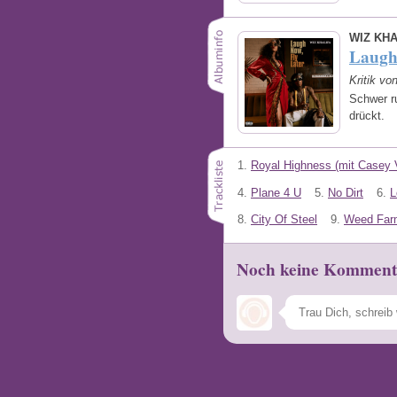
WIZ KHA
Laugh
Kritik vo
Schwer r
drückt.
1.
Royal Highness (mit Casey 
4.
Plane 4 U
5.
No Dirt
6.
L
8.
City Of Steel
9.
Weed Far
Noch keine Komment