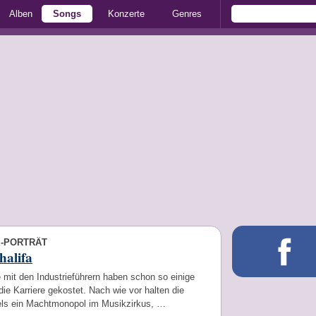
Alben
Songs
Konzerte
Genres
E-PORTRÄT
halifa
mit den Industrieführern haben schon so einige
die Karriere gekostet. Nach wie vor halten die
els ein Machtmonopol im Musikzirkus, …