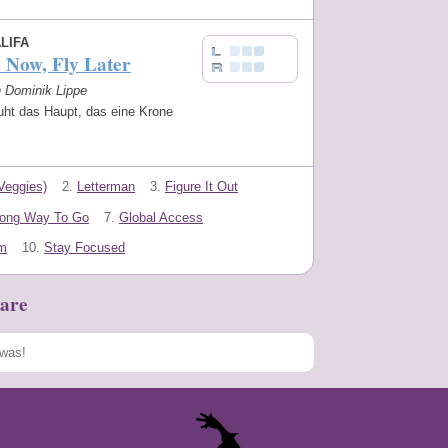
LIFA
 Now, Fly Later
n Dominik Lippe
uht das Haupt, das eine Krone
Veggies)
2.
Letterman
3.
Figure It Out
ong Way To Go
7.
Global Access
m
10.
Stay Focused
are
Speichern