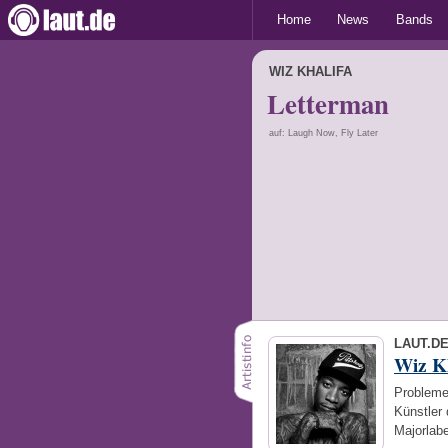
Home
News
Bands
WIZ KHALIFA
Letterman
auf: Laugh Now, Fly Later
LAUT.D
Wiz K
Probleme 
Künstler 
Majorlab