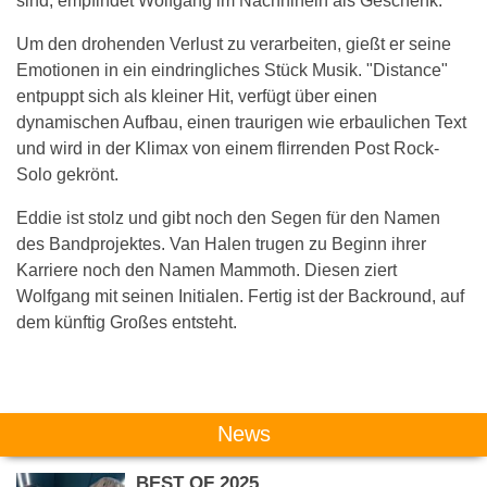
sind, empfindet Wolfgang im Nachhinein als Geschenk.
Um den drohenden Verlust zu verarbeiten, gießt er seine
Emotionen in ein eindringliches Stück Musik. "Distance"
entpuppt sich als kleiner Hit, verfügt über einen
dynamischen Aufbau, einen traurigen wie erbaulichen Text
und wird in der Klimax von einem flirrenden Post Rock-
Solo gekrönt.
Eddie ist stolz und gibt noch den Segen für den Namen
des Bandprojektes. Van Halen trugen zu Beginn ihrer
Karriere noch den Namen Mammoth. Diesen ziert
Wolfgang mit seinen Initialen. Fertig ist der Backround, auf
dem künftig Großes entsteht.
Das könnte Dich auch interessieren:
News
BEST OF 2025