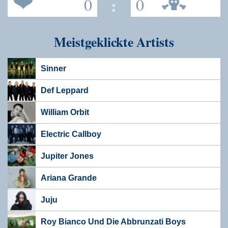
0
:
0
Meistgeklickte Artists
Sinner
Def Leppard
William Orbit
Electric Callboy
Jupiter Jones
Ariana Grande
Juju
Roy Bianco Und Die Abbrunzati Boys