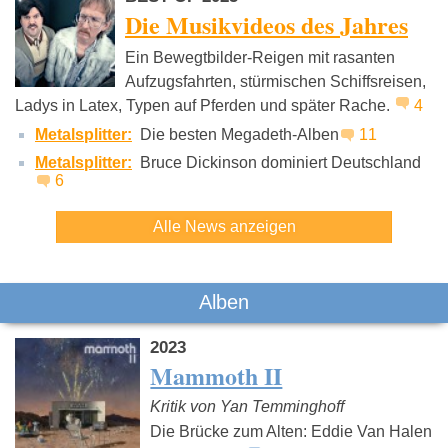
Die Musikvideos des Jahres
Ein Bewegtbilder-Reigen mit rasanten
Aufzugsfahrten, stürmischen Schiffsreisen,
Ladys in Latex, Typen auf Pferden und später Rache.
4
Jupiter Jones
Farin Urlaub
The Strok
Metalsplitter:
Die besten Megadeth-Alben
11
Metalsplitter:
Bruce Dickinson dominiert Deutschland
6
Alle News anzeigen
Alben
2023
Mammoth II
Kritik von Yan Temminghoff
Die Brücke zum Alten: Eddie Van Halen