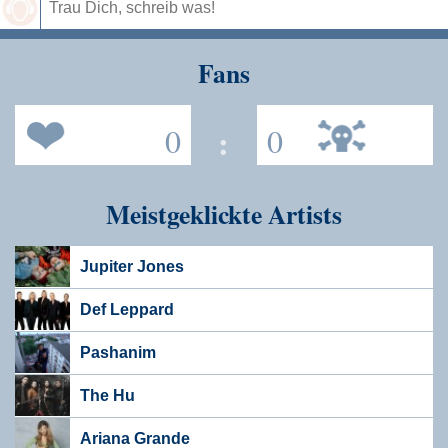
Speichern
Fans
0
:
0
Meistgeklickte Artists
Jupiter Jones
Def Leppard
Pashanim
The Hu
Ariana Grande