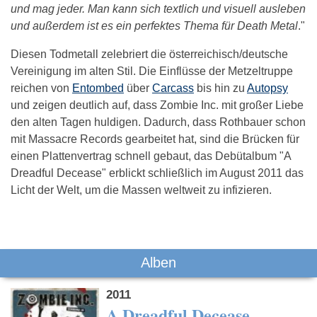
und mag jeder. Man kann sich textlich und visuell ausleben
und außerdem ist es ein perfektes Thema für Death Metal
."
Diesen Todmetall zelebriert die österreichisch/deutsche
Vereinigung im alten Stil. Die Einflüsse der Metzeltruppe
reichen von
Entombed
über
Carcass
bis hin zu
Autopsy
und zeigen deutlich auf, dass Zombie Inc. mit großer Liebe
den alten Tagen huldigen. Dadurch, dass Rothbauer schon
mit Massacre Records gearbeitet hat, sind die Brücken für
einen Plattenvertrag schnell gebaut, das Debütalbum "A
Dreadful Decease" erblickt schließlich im August 2011 das
Licht der Welt, um die Massen weltweit zu infizieren.
Das könnte Dich auch interessieren:
Alben
2011
A Dreadful Decease