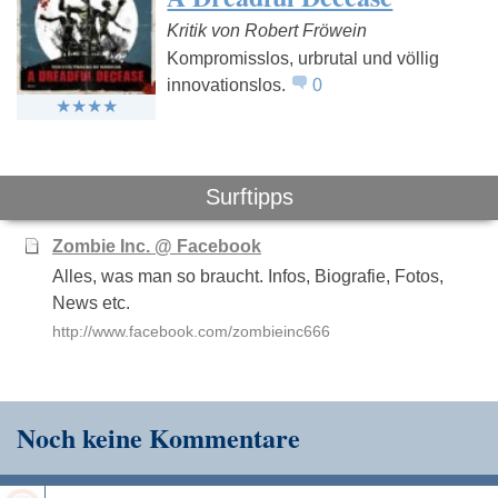
Kritik von Robert Fröwein
Kompromisslos, urbrutal und völlig
innovationslos.
0
Def Leppard
Five Finger
Black Sabb
Death Punch
Surftipps
Zombie Inc. @ Facebook
Alles, was man so braucht. Infos, Biografie, Fotos,
News etc.
http://www.facebook.com/zombieinc666
Noch keine Kommentare