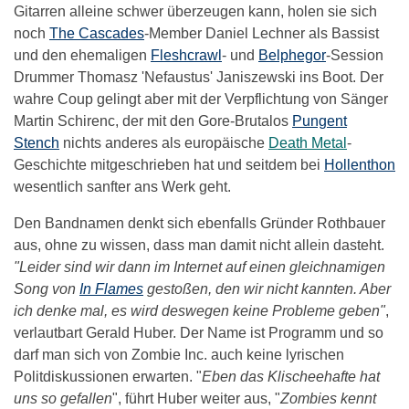
Gitarren alleine schwer überzeugen kann, holen sie sich
noch
The Cascades
-Member Daniel Lechner als Bassist
und den ehemaligen
Fleshcrawl
- und
Belphegor
-Session
Drummer Thomasz 'Nefaustus' Janiszewski ins Boot. Der
wahre Coup gelingt aber mit der Verpflichtung von Sänger
Martin Schirenc, der mit den Gore-Brutalos
Pungent
Stench
nichts anderes als europäische
Death Metal
-
Geschichte mitgeschrieben hat und seitdem bei
Hollenthon
wesentlich sanfter ans Werk geht.
Den Bandnamen denkt sich ebenfalls Gründer Rothbauer
aus, ohne zu wissen, dass man damit nicht allein dasteht.
"Leider sind wir dann im Internet auf einen gleichnamigen
Song von
In Flames
gestoßen, den wir nicht kannten. Aber
ich denke mal, es wird deswegen keine Probleme geben"
,
verlautbart Gerald Huber. Der Name ist Programm und so
darf man sich von Zombie Inc. auch keine lyrischen
Politdiskussionen erwarten. "
Eben das Klischeehafte hat
uns so gefallen
", führt Huber weiter aus, "
Zombies kennt