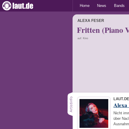
Home
News
Bands
ALEXA FESER
Fritten (Piano 
auf: Kino
LAUT.D
Alexa 
Nicht imm
über Nach
Ausnahme.