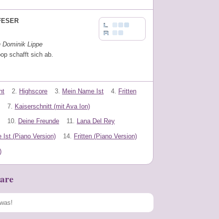
FESER
n Dominik Lippe
op schafft sich ab.
ht
2.
Highscore
3.
Mein Name Ist
4.
Fritten
7.
Kaiserschnitt (mit Ava Ion)
10.
Deine Freunde
11.
Lana Del Rey
Ist (Piano Version)
14.
Fritten (Piano Version)
)
are
Speichern