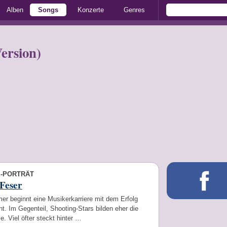
Alben
Songs
Konzerte
Genres
Version)
E-PORTRÄT
Feser
er beginnt eine Musikerkarriere mit dem Erfolg
t. Im Gegenteil, Shooting-Stars bilden eher die
 Viel öfter steckt hinter …