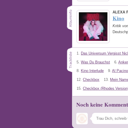
ALEXA 
Kino
Kritik vo
Deutschp
1.
Das Universum Vergisst Nic
5.
Was Du Brauchst
6.
Anker
8.
Kino Interlude
9.
Al Pacino
12.
Checkbox
13.
Mein Name 
15.
Checkbox (Rhodes Version
Noch keine Komment