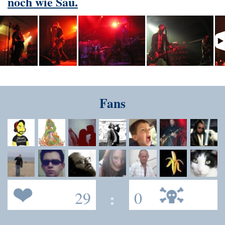
noch wie Sau.
Fans
29
:
0