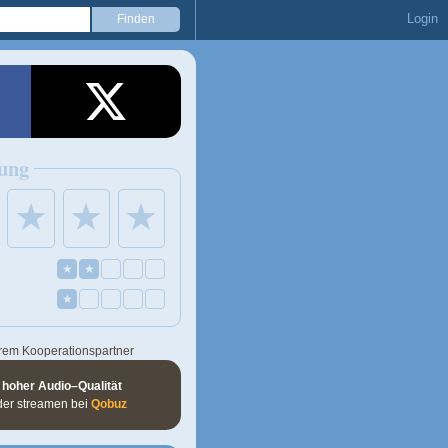
Login
ung
★
★
★
★
★
★
rem Kooperationspartner
 hoher Audio–Qualität
der streamen bei
Qobuz