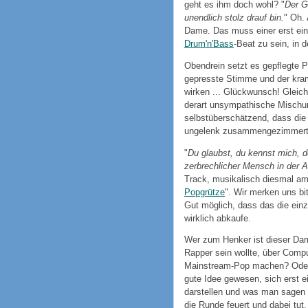
geht es ihm doch wohl? "
Der G
unendlich stolz drauf bin.
" Oh.
Dame. Das muss einer erst ein
Drum'n'Bass
-Beat zu sein, in 
Obendrein setzt es gepflegte 
gepresste Stimme und der kra
wirken ... Glückwunsch! Gleich
derart unsympathische Mischun
selbstüberschätzend, dass die 
ungelenk zusammengezimmerte
"
Du glaubst, du kennst mich, d
zerbrechlicher Mensch in der An
Track, musikalisch diesmal am 
Popgrütze
". Wir merken uns bit
Gut möglich, dass das die ein
wirklich abkaufe.
Wer zum Henker ist dieser Dam
Rapper sein wollte, über Compute
Mainstream-Pop machen? Oder w
gute Idee gewesen, sich erst 
darstellen und was man sagen w
die Runde feuert und dabei tut