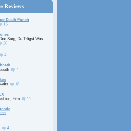
ne Reviews
ger Death Punch
15
Jones
 Den Sarg, Du Trägst Was
20
4
abbath
abbath
7
kes
Awaits
18
XCX
ashion, Film
11
Grande
121
a
4