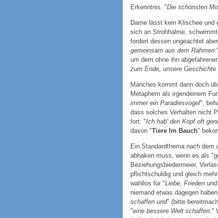
Erkenntnis. "
Die schönsten Mo
Dame lässt kein Klischee und e
sich an Strohhalme, schwimmt 
fordert dessen ungeachtet aber
gemeinsam aus dem Rahmen.
um dem ohne ihn abgefahrenen
zum Ende, unsere Geschichte f
Manches kommt dann doch überr
Metaphern als irgendeinem Funk
immer ein Paradiesvogel
", beh
dass solches Verhalten nicht P
fort: "
Ich hab' den Kopf oft gen
davon "
Tiere Im Bauch
" beko
Ein Standardthema nach dem a
abhaken muss, wenn es als "gef
Beziehungsbiedermeier, Verlas
pflichtschuldig und gleich meh
wahllos für "
Liebe, Frieden un
niemand etwas dagegen haben:
schaffen und
" (bitte bereitmac
"
eine bessere Welt schaffen.
" 