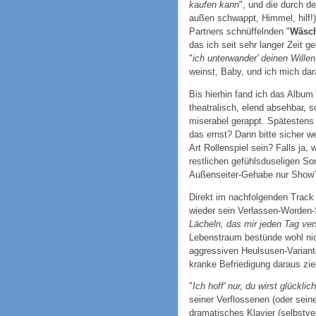
kaufen kann
", und die durch de
außen schwappt, Himmel, hilf!
Partners schnüffelnden "
Wäsch
das ich seit sehr langer Zeit ge
"
ich unterwander' deinen Willen
weinst, Baby, und ich mich da
Bis hierhin fand ich das Album
theatralisch, elend absehbar, 
miserabel gerappt. Spätestens 
das ernst? Dann bitte sicher we
Art Rollenspiel sein? Falls ja,
restlichen gefühlsduseligen S
Außenseiter-Gehabe nur Show
Direkt im nachfolgenden Track 
wieder sein Verlassen-Worden-
Lächeln, das mir jeden Tag ve
Lebenstraum bestünde wohl nich
aggressiven Heulsusen-Varian
kranke Befriedigung daraus zi
"
Ich hoff' nur, du wirst glücklic
seiner Verflossenen (oder sein
dramatisches Klavier (selbstver