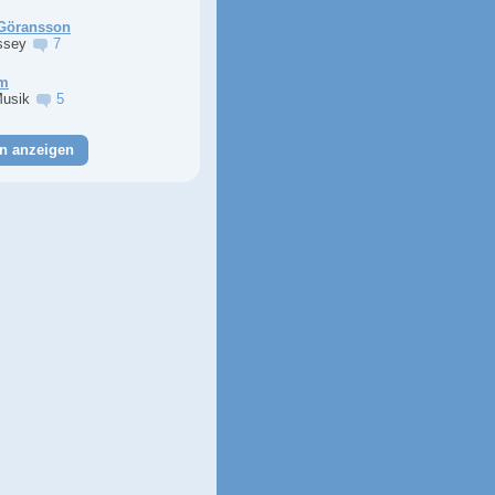
Göransson
ssey
7
im
Musik
5
n anzeigen