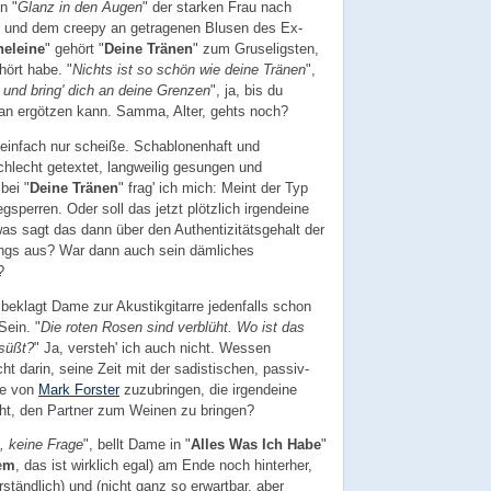
n "
Glanz in den Augen
" der starken Frau nach
) und dem creepy an getragenen Blusen des Ex-
eleine
" gehört "
Deine Tränen
" zum Gruseligsten,
hört habe. "
Nichts ist so schön wie deine Tränen
",
 und bring' dich an deine Grenzen
", ja, bis du
ran ergötzen kann. Samma, Alter, gehts noch?
 einfach nur scheiße. Schablonenhaft und
schlecht getextet, langweilig gesungen und
bei "
Deine Tränen
" frag' ich mich: Meint der Typ
gsperren. Oder soll das jetzt plötzlich irgendeine
 was sagt das dann über den Authentizitätsgehalt der
ongs aus? War dann auch sein dämliches
?
beklagt Dame zur Akustikgitarre jedenfalls schon
Sein. "
Die roten Rosen sind verblüht. Wo ist das
rsüßt?
" Ja, versteh' ich auch nicht. Wessen
t darin, seine Zeit mit der sadistischen, passiv-
te von
Mark Forster
zuzubringen, die irgendeine
eht, den Partner zum Weinen zu bringen?
h, keine Frage
", bellt Dame in "
Alles Was Ich Habe
"
e
m
, das ist wirklich egal) am Ende noch hinterher,
ständlich) und (nicht ganz so erwartbar, aber