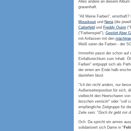
Alles andere an diesem Album 
grauenhaft.
"All Meine Farben", ernsthaft
Mouskouri
und
Nena
(die jewei
Catterfeld
und
Freddy Quinn
("
("Farbenspiel"),
Gestört Aber G
mit Anfassen mit den
mächtige
Weiß seien die Farben - der S
Immerhin passt der schon auf 
Einfallsreichtum zum Inhalt. Ö
Farben" entpuppt sich als Path
der einen am Ende halb erschro
dastehen lässt.
"
Ich bin nicht anders, nur beso
Außenseiterposition für sich, 
vielleicht den Heerscharen von 
bisschen verrückt
" oder "
voll c
empfängliche Zielgruppe für di
Zeile sein: "
Doch ihr gebt mir d
Och. Da spricht ein armes aus
solidarisiert sich Dame in "
Fehl