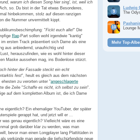
rund, warum ich diesen Song hier sing', ist, weil ich
Ludwig 
 Ach, so. Du bist in der Tat etwas Besonderes,
The Ody
mal hinbekommen, stolz auf diesen ranzigen
den die Nummer unvermittelt kippt.
Pashan
Lounge 
Publikumsbeschimpfung: "
Fickt euch alle!
" Die
mpfige
Rap
-Part sollen wohl irgendwie "kantig"
 im ersten Track präsentiert sich Dame als eine
Mehr Top-Albe
g aus anbiedernd, unaufrichtig und
Lust, herauszufinden, wie es wohl hinter dieser
n Maske aussehen mag, ins Bodenlose stürzt.
och hinter der Fassade steckt ein echt
tarktis fest
", heult es gleich aus dem nächsten
ehesten zu verorten unter "
angeschlagerte
te die Zeile "
Schaffe es nicht, ich selbst zu sein
".
zige auf dem kompletten Album ist, die ich Dame
e eigentlich? Ein ehemaliger YouTuber, der später
rspiele gerappt hat, und jetzt will er ...
as genau eigentlich? Vielleicht wäre es eine
einmal grob darüber klar zu werden, was man
ill, bevor man einen Longplayer lang Plattitüden in
, als verkünde man gerade die tiefschürfendste neue