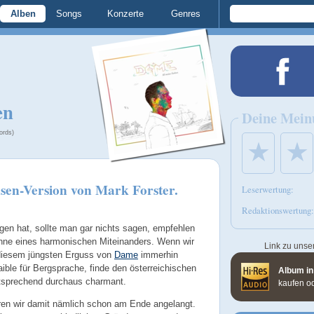
Alben
Songs
Konzerte
Genres
en
Deine Mein
ords)
★
★
usen-Version von Mark Forster.
Leserwertung:
Redaktionswertung:
en hat, sollte man gar nichts sagen, empfehlen
inne eines harmonischen Miteinanders. Wenn wir
Link zu unse
t diesem jüngsten Erguss von
Dame
immerhin
Faible für Bergsprache, finde den österreichischen
Album in
tsprechend durchaus charmant.
kaufen o
ären wir damit nämlich schon am Ende angelangt.