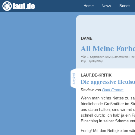
Home
News
Bands
DAME
All Meine Farb
VÖ: 9. September 2022 (Damestream Rec
Pop
,
HipHop/Rap
LAUT.DE-KRITIK
Die aggressive Heuls
Review von
Dani Fromm
Wenn man nichts Nettes zu sag
friedliebende Großmütter im S
uns daran halten, sind wir mi
schnell durch: Ich hab' ja ein 
Einschlag in seiner Stimme en
Fertig! Mit den Nettigkeiten w