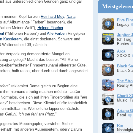
ist aus unterschiedlichen Gründen ganz und gar
Meistgelese
? In meinem Kopf tanzen
Reinhard Mey
,
Nana
Five Fin
ls auf Albumlänge "Farben" besangen), die
Legacy
Farben Meiner Welt"),
Helene Fischer
eil
("Millionen Farben") und
Alle Farben
Ringelpiez
Jupiter 
n Kassierern
, die einst dozierten, Schwarz und
Ich Trag
Buntes
G Wattenscheid 09, nämlich.
Arca
der Verpackung demonstrierte Mangel an
XXXXX
lzeug angelegt? Macht das besser: "All Meine
os-überfrachteter Phrasentsunami allererster Güte,
Black S
Black S
cken, halb ratlos, aber durch und durch angewidert
The Stro
Reality 
nders
" reklamiert Dame gleich zu Beginn eine
die ihm niemand streitig machen möchte - außer
Charli 
Normalos, die sich auf ihren Tinderprofilen als "
ein
Music, F
razy
" beschreiben. Diese Klientel dürfte tatsächlich
e unmittelbar ins Weinerliche kippende nächste
Ariana 
as Gefühl, ich sei fehl am Platz.
"
Petal
gegrenztes Mobbingopfer, verstehe. Sicher
Rin
erhaft
" mit anderen Außenseitern, oder? Darum
Nostalgi