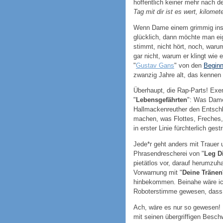
hoffentlich keiner mehr nach de
Tag mit dir ist es wert, kilomet
Wenn Dame einem grimmig ins Ge
glücklich, dann möchte man ei
stimmt, nicht hört, noch, waru
gar nicht, warum er klingt wie 
"
Gustav Gans
" von den
Beginn
zwanzig Jahre alt, das kennen 
Überhaupt, die Rap-Parts! Exe
"
Lebensgefährten
": Was Dame
Hallmackenreuther den Entschl
machen, was Flottes, Freches, 
in erster Linie fürchterlich gest
Jede*r geht anders mit Traue
Phrasendrescherei von "
Leg D
pietätlos vor, darauf herumzuh
Vorwarnung mit "
Deine Tränen
hinbekommen. Beinahe wäre ic
Roboterstimme gewesen, dass 
Ach, wäre es nur so gewesen
mit seinen übergriffigen Besch