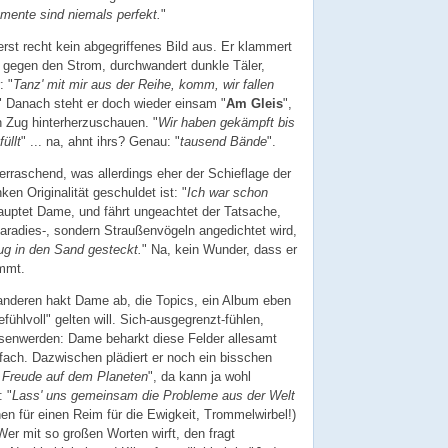
mente sind niemals perfekt.
"
rst recht kein abgegriffenes Bild aus. Er klammert
gegen den Strom, durchwandert dunkle Täler,
: "
Tanz' mit mir aus der Reihe, komm, wir fallen
" Danach steht er doch wieder einsam "
Am Gleis
",
 Zug hinterherzuschauen. "
Wir haben gekämpft bis
üllt
" ... na, ahnt ihrs? Genau: "
tausend Bände
".
aschend, was allerdings eher der Schieflage der
en Originalität geschuldet ist: "
Ich war schon
auptet Dame, und fährt ungeachtet der Tatsache,
aradies-, sondern Straußenvögeln angedichtet wird,
ug in den Sand gesteckt.
" Na, kein Wunder, dass er
mmt.
nderen hakt Dame ab, die Topics, ein Album eben
ühlvoll" gelten will. Sich-ausgegrenzt-fühlen,
senwerden: Dame beharkt diese Felder allesamt
rfach. Dazwischen plädiert er noch ein bisschen
d Freude auf dem Planeten
", da kann ja wohl
 "
Lass' uns gemeinsam die Probleme aus der Welt
hen für einen Reim für die Ewigkeit, Trommelwirbel!)
Wer mit so großen Worten wirft, den fragt