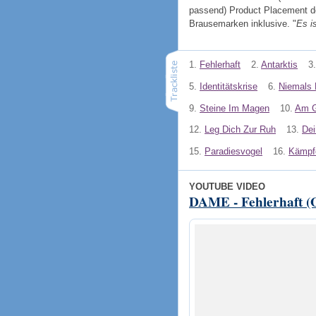
passend) Product Placement de
Brausemarken inklusive. "
Es is
1.
Fehlerhaft
2.
Antarktis
3.
5.
Identitätskrise
6.
Niemals 
9.
Steine Im Magen
10.
Am G
12.
Leg Dich Zur Ruh
13.
Dei
15.
Paradiesvogel
16.
Kämpf
YOUTUBE VIDEO
DAME - Fehlerhaft (O