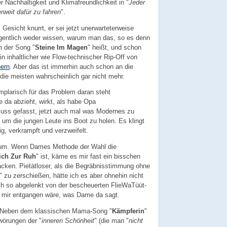
r Nachhaltigkeit und Klimafreundlichkeit in "
Jeder
erweit dafür zu fahren
".
sicht knurrt, er sei jetzt unerwarteterweise
gentlich weder wissen, warum man das, so es denn
m der Song "
Steine Im Magen
" heißt, und schon
ein inhaltlicher wie Flow-technischer Rip-Off von
ern
. Aber das ist immerhin auch schon an die
die meisten wahrscheinlich gar nicht mehr.
mplarisch für das Problem daran steht
 da abzieht, wirkt, als habe Opa
uss gefasst, jetzt auch mal was Modernes zu
um die jungen Leute ins Boot zu holen. Es klingt
rig, verkrampft und verzweifelt.
r um. Wenn Dames Methode der Wahl die
ich Zur Ruh
" ist, käme es mir fast ein bisschen
acken. Pietätloser, als die Begräbnisstimmung ohne
" zu zerschießen, hätte ich es aber ohnehin nicht
h so abgelenkt von der bescheuerten FlieWaTüüt-
mir entgangen wäre, was Dame da sagt.
! Neben dem klassischen Mama-Song "
Kämpferin
"
wörungen der "
inneren Schönheit
" (die man "
nicht