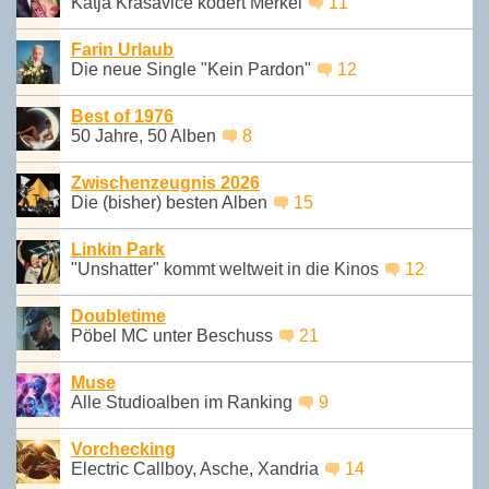
Katja Krasavice ködert Merkel
11
Farin Urlaub
Die neue Single "Kein Pardon"
12
Best of 1976
50 Jahre, 50 Alben
8
Zwischenzeugnis 2026
Die (bisher) besten Alben
15
Linkin Park
"Unshatter" kommt weltweit in die Kinos
12
Doubletime
Pöbel MC unter Beschuss
21
Muse
Alle Studioalben im Ranking
9
Vorchecking
Electric Callboy, Asche, Xandria
14