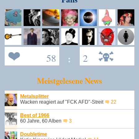
58
:
2
Meistgelesene News
Metalsplitter
Wacken reagiert auf "FCK AFD"-Streit
22
Best of 1966
60 Jahre, 60 Alben
3
Doubletime