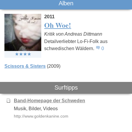
Das könnte Dich auch interessieren:
Alben
2011
Oh Woe!
Kritik von Andreas Dittmann
Detailverliebter Lo-Fi-Folk aus
schwedischen Wäldern.
0
Love A
Xiu Xiu
Klez.e
Scissors & Sisters
(2009)
Surftipps
Band-Homepage der Schweden
Musik, Bilder, Videos
http://www.goldenkanine.com