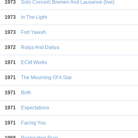
1973
Solo Concert: Bremen And Lausanne (live)
1973
In The Light
1973
Fort Yawuh
1972
Rutya And Daitya
1971
ECM Works
1971
The Mourning Of A Star
1971
Birth
1971
Expectations
1971
Facing You
1968
Restoration Ruin