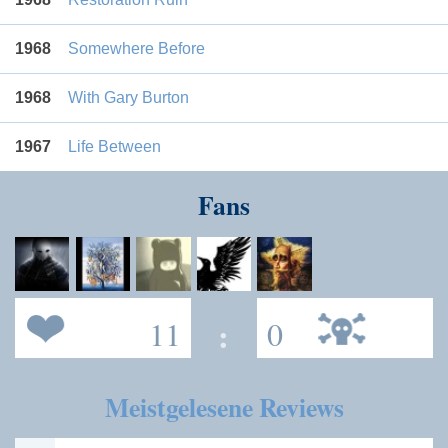
1968
Somewhere Before
1968
With Gary Burton
1967
Life Between
Fans
11
:
0
Meistgelesene Reviews