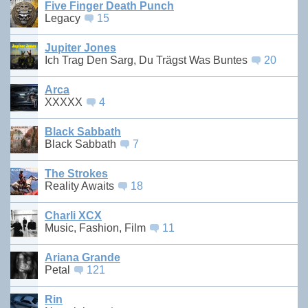
Five Finger Death Punch
Legacy
15
Jupiter Jones
Ich Trag Den Sarg, Du Trägst Was Buntes
20
Arca
XXXXX
4
Black Sabbath
Black Sabbath
7
The Strokes
Reality Awaits
18
Charli XCX
Music, Fashion, Film
11
Ariana Grande
Petal
121
Rin