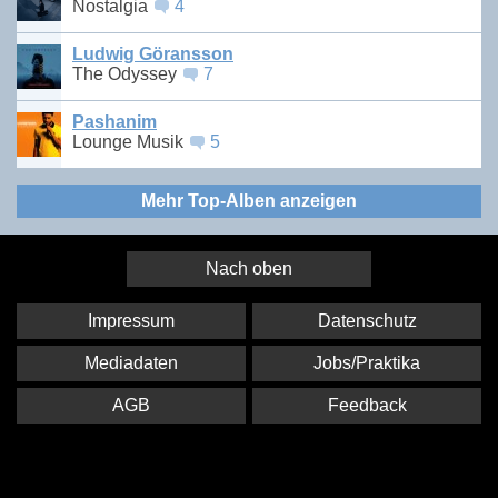
Nostalgia
4
Ludwig Göransson
The Odyssey
7
Pashanim
Lounge Musik
5
Mehr Top-Alben anzeigen
Nach oben
Impressum
Datenschutz
Mediadaten
Jobs/Praktika
AGB
Feedback