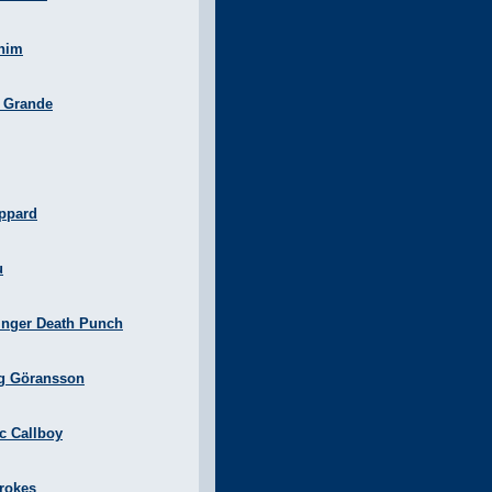
nim
a Grande
ppard
u
inger Death Punch
g Göransson
ic Callboy
rokes