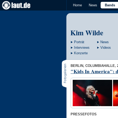
Home
News
Bands
Kim Wilde
Porträt
News
Interviews
Videos
Konzerte
BERLIN, COLUMBIAHALLE, 
"Kids In America": di
PRESSEFOTOS