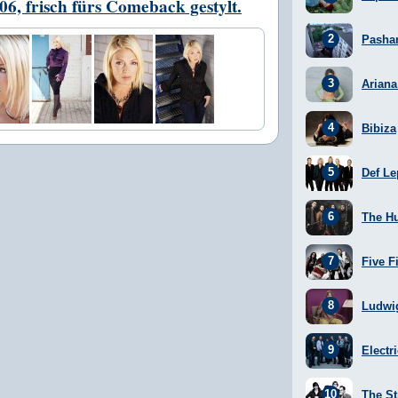
6, frisch fürs Comeback gestylt.
Pasha
Arian
Bibiza
Def Le
The H
Five F
Ludwi
Electr
The St