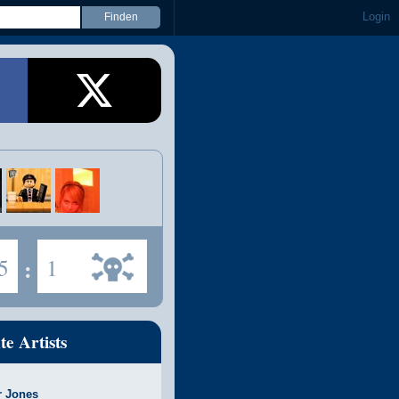
Login
5
:
1
te Artists
r Jones