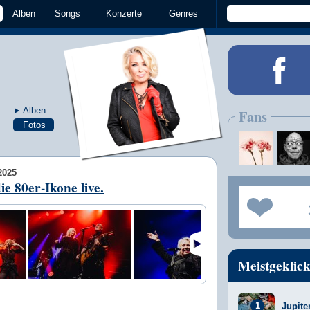
Alben
Songs
Konzerte
Genres
Alben
Fans
Fotos
2025
e 80er-Ikone live.
Meistgeklick
Jupite